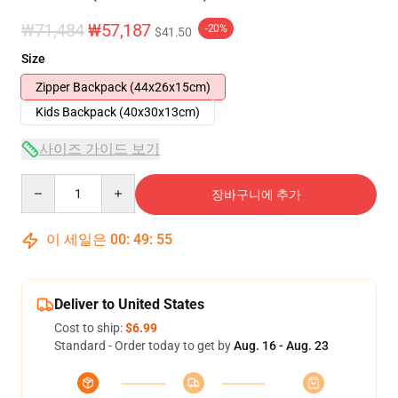
₩71,484
₩57,187
-20%
$41.50
Size
Zipper Backpack (44x26x15cm)
Kids Backpack (40x30x13cm)
사이즈 가이드 보기
Quantity
장바구니에 추가
이 세일은
00
:
49
:
54
Deliver to United States
Cost to ship:
$6.99
Standard - Order today to get by
Aug. 16 - Aug. 23