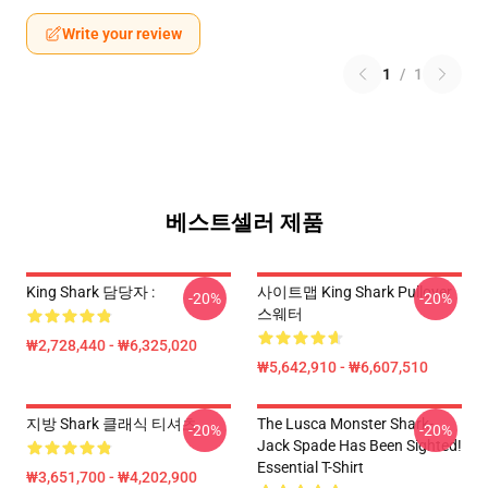
Write your review
1
/
1
베스트셀러 제품
King Shark 담당자 :
사이트맵 King Shark Pullover
-20%
-20%
스웨터
₩2,728,440 - ₩6,325,020
₩5,642,910 - ₩6,607,510
지방 Shark 클래식 티셔츠
The Lusca Monster Shark-
-20%
-20%
Jack Spade Has Been Sighted!
Essential T-Shirt
₩3,651,700 - ₩4,202,900