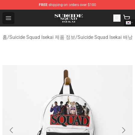
FREE
shipping on orders over $100
Suicide Squad Isekai Store - Official Suicide Squad Isek
Open menu
홈
/
Suicide Squad Isekai 제품 정보
/
Suicide Squad Isekai 배낭