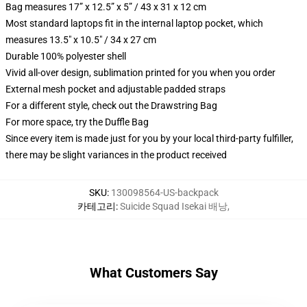
Bag measures 17” x 12.5” x 5” / 43 x 31 x 12 cm
Most standard laptops fit in the internal laptop pocket, which
measures 13.5" x 10.5" / 34 x 27 cm
Durable 100% polyester shell
Vivid all-over design, sublimation printed for you when you order
External mesh pocket and adjustable padded straps
For a different style, check out the Drawstring Bag
For more space, try the Duffle Bag
Since every item is made just for you by your local third-party fulfiller,
there may be slight variances in the product received
SKU
:
130098564-US-backpack
카테고리
:
Suicide Squad Isekai 배낭
,
What Customers Say