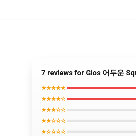
7 reviews for Gios 어두운 S
★★★★★
★★★★☆
★★★☆☆
★★☆☆☆
★☆☆☆☆