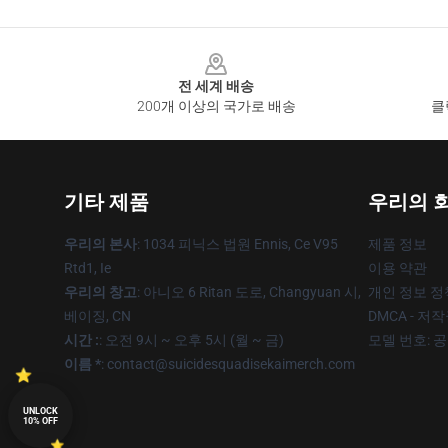
Footer
전 세계 배송
200개 이상의 국가로 배송
클
기타 제품
우리의 
우리의 본사
: 1034 피닉스 법원 Ennis, Ce V95
제품 정보
Rtd1, Ie
이용 약관
우리의 창고
: 아니오 6 Ritan 도로, Changyuan 시,
개인 정보 정
베이징, CN
DMCA - 저
시간 :
: 오전 9시 ~ 오후 5시 (월 ~ 금)
모델 번호: 
이름 *
: contact@suicidesquadisekaimerch.com
UNLOCK
10% OFF