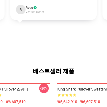
Rose
R
Verified owner
베스트셀러 제품
-20%
rk Pullover 스웨터
King Shark Pullover Sweatshi
0 - ₩6,607,510
₩5,642,910 - ₩6,607,510