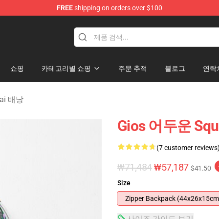
FREE
shipping on orders over $100
sekai Merchandise Shop
쇼핑
카테고리별 쇼핑
주문 추적
블로그
연락
ekai 배낭
Gios 어두운 Sq
(7 customer reviews
₩71,484
₩57,187
$41.50
Size
Zipper Backpack (44x26x15cm
사이즈 가이드 보기