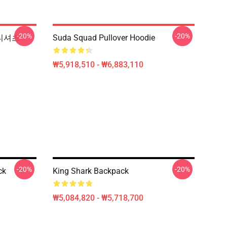
-20%
-20%
l 티셔츠
Suda Squad Pullover Hoodie
₩5,918,510 - ₩6,883,110
-20%
-20%
ck
King Shark Backpack
₩5,084,820 - ₩5,718,700