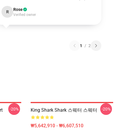
Rose
R
Verified owner
1
/
2
-20%
-20%
rt
King Shark Shark 스웨터 스웨터
₩5,642,910 - ₩6,607,510