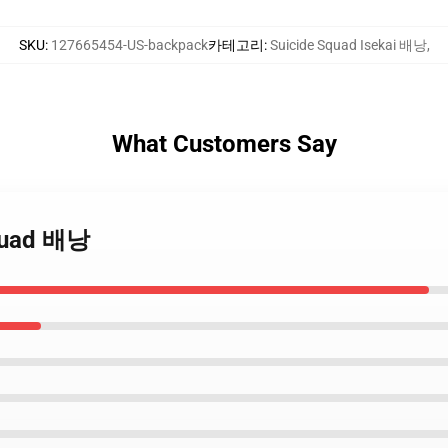
SKU
:
127665454-US-backpack
카테고리
:
Suicide Squad Isekai 배낭
,
What Customers Say
quad 배낭