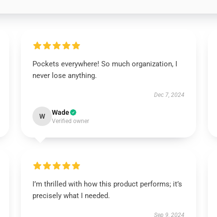
Pockets everywhere! So much organization, I
never lose anything.
Dec 7, 2024
Wade
W
Verified owner
I’m thrilled with how this product performs; it’s
precisely what I needed.
Sep 9, 2024