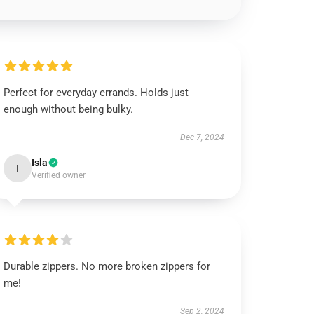
Perfect for everyday errands. Holds just
enough without being bulky.
Dec 7, 2024
Isla
I
Verified owner
Durable zippers. No more broken zippers for
me!
Sep 2, 2024