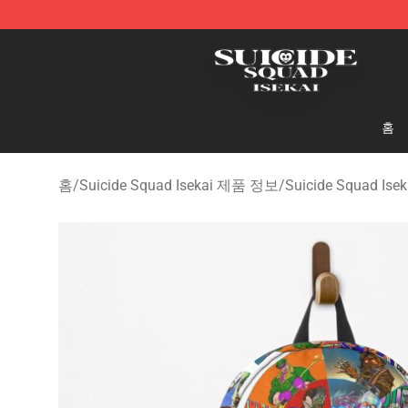
Suicide Squad Isekai Store - Official Suicide Squad I
홈
홈
/
Suicide Squad Isekai 제품 정보
/
Suicide Squad Is