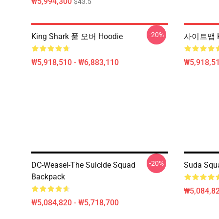
₩5,994,300
$43.5
-20%
King Shark 풀 오버 Hoodie
사이트맵 Ki
₩5,918,510 - ₩6,883,110
₩5,918,51
-20%
DC-Weasel-The Suicide Squad
Suda Squ
Backpack
₩5,084,82
₩5,084,820 - ₩5,718,700