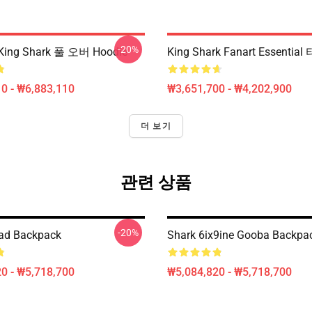
-20%
ng Shark 풀 오버 Hoodie
King Shark Fanart Essentia
0 - ₩6,883,110
₩3,651,700 - ₩4,202,900
더 보기
관련 상품
-20%
ad Backpack
Shark 6ix9ine Gooba Backpa
0 - ₩5,718,700
₩5,084,820 - ₩5,718,700