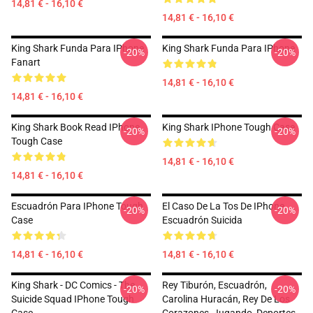
14,81 € - 16,10 €
14,81 € - 16,10 €
King Shark Funda Para IPhone
King Shark Funda Para IPhone
-20%
-20%
Fanart
14,81 € - 16,10 €
14,81 € - 16,10 €
King Shark Book Read IPhone
King Shark IPhone Tough Case
-20%
-20%
Tough Case
14,81 € - 16,10 €
14,81 € - 16,10 €
Escuadrón Para IPhone Tough
El Caso De La Tos De IPhone
-20%
-20%
Case
Escuadrón Suicida
14,81 € - 16,10 €
14,81 € - 16,10 €
King Shark - DC Comics - The
Rey Tiburón, Escuadrón,
-20%
-20%
Suicide Squad IPhone Tough
Carolina Huracán, Rey De Los