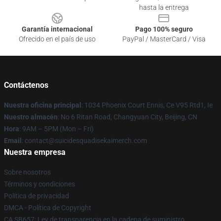
hasta la entrega
Garantía internacional
Pago 100% seguro
Ofrecido en el país de uso
PayPal / MasterCard / Visa
Contáctenos
Nuestra oficina principal
: 1034 Phoenix Court Ennis, Ce V95 Rtd1, Ie
Nuestro almacén
: No 6 Ritan Road, Changyuan City, Beijing, CN
Hora
: 9AM – 5PM (Mon – Fri)
Email
: contact@suicidesquadisekaimerch.com
Nuestra empresa
Sobre nosotros
Términos y condiciones
Política de privacidad
DMCA - Política de Copyright
CA SB657: Ley de transparencia en la cadena de suministro