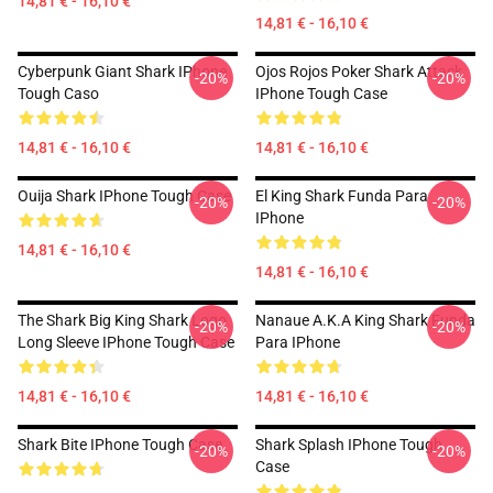
14,81 € - 16,10 €
14,81 € - 16,10 €
Cyberpunk Giant Shark IPhone
Ojos Rojos Poker Shark Attack
-20%
-20%
Tough Caso
IPhone Tough Case
14,81 € - 16,10 €
14,81 € - 16,10 €
Ouija Shark IPhone Tough Case
El King Shark Funda Para
-20%
-20%
IPhone
14,81 € - 16,10 €
14,81 € - 16,10 €
The Shark Big King Shark Logo
Nanaue A.K.A King Shark Funda
-20%
-20%
Long Sleeve IPhone Tough Case
Para IPhone
14,81 € - 16,10 €
14,81 € - 16,10 €
Shark Bite IPhone Tough Case
Shark Splash IPhone Tough
-20%
-20%
Case