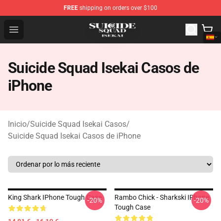
FREE
shipping on orders over $100
Suicide Squad Isekai Store - Official Suicide Squad Isek
Open menu
Suicide Squad Isekai Casos de
iPhone
Inicio
/
Suicide Squad Isekai Casos
/
Suicide Squad Isekai Casos de iPhone
King Shark IPhone Tough Case
Rambo Chick - Sharkski IPhone
-20%
-20%
Tough Case