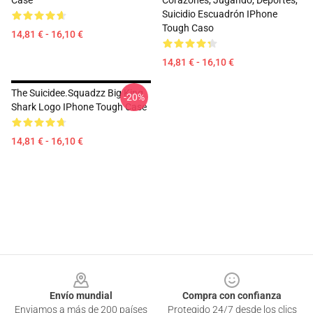
Case
Corazones, Jugando, Deportes,
Suicidio Escuadrón IPhone
Tough Caso
14,81 € - 16,10 €
14,81 € - 16,10 €
The Suicidee.Squadzz Big King
-20%
Shark Logo IPhone Tough Case
14,81 € - 16,10 €
Footer
Envío mundial
Compra con confianza
Enviamos a más de 200 países
Protegido 24/7 desde los clics