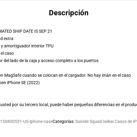
Descripción
ATED SHIP DATE IS SEP 21
d extra
 y amortiguador interior TPU
 el caso
r del lado de la caja y acceso completo a los puertos
n MagSafe cuando se colocan en el cargador. No hay imán en el caso
ben iPhone SE (2022)
usted por su tercero local, puede haber pequeñas diferencias en el produ
150800531-US-iphone-case
Categorías
:
Suicide Squad Isekai Casos de i