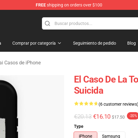
FREE
shipping on orders over $100
sekai Merchandise Shop
a
Comprar por categoría
Seguimiento de pedido
Blog
ai Casos de iPhone
El Caso De La T
Suicida
(6 customer reviews
€20.13
€16.10
-20%
$17.50
Type
iPhone
Samsung