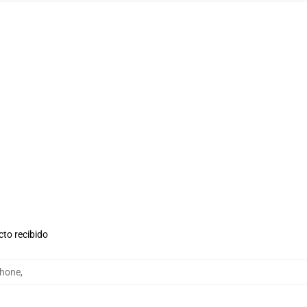
cto recibido
Phone
,