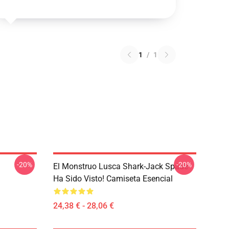
1
/
1
-20%
-20%
El Monstruo Lusca Shark-Jack Spade
Ha Sido Visto! Camiseta Esencial
24,38 € - 28,06 €