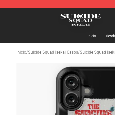
Suicide Squad Isekai Store - Official Suicide Squad I
Inicio
Tiend
Inicio
/
Suicide Squad Isekai Casos
/
Suicide Squad Isek