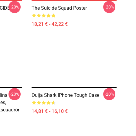
-20%
-20%
CIDE
The Suicide Squad Poster
18,21 € - 42,22 €
-20%
-20%
lina
Ouija Shark IPhone Tough Case
es,
 Escuadrón
14,81 € - 16,10 €