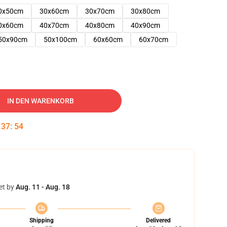
0x50cm
30x60cm
30x70cm
30x80cm
0x60cm
40x70cm
40x80cm
40x90cm
50x90cm
50x100cm
60x60cm
60x70cm
IN DEN WARENKORB
:
37
:
53
et by
Aug. 11 - Aug. 18
Shipping
Delivered