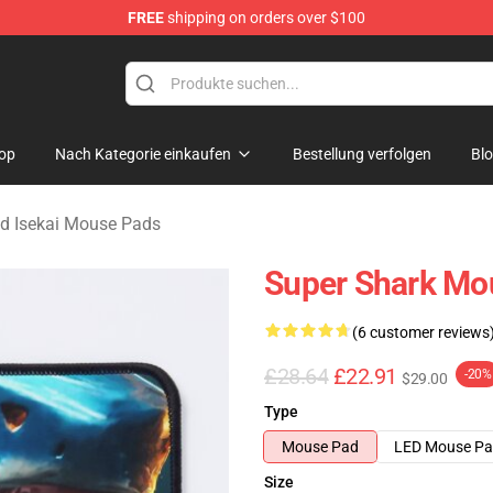
FREE
shipping on orders over $100
sekai Merchandise Shop
op
Nach Kategorie einkaufen
Bestellung verfolgen
Bl
d Isekai Mouse Pads
Super Shark Mo
(6 customer reviews
£28.64
£22.91
-20%
$29.00
Type
Mouse Pad
LED Mouse P
Size