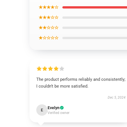
★★★★☆
★★★☆☆
★★☆☆☆
★☆☆☆☆
The product performs reliably and consistently;
I couldn’t be more satisfied.
Dec 5, 2024
Evelyn
E
Verified owner