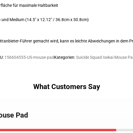
fläche für maximale Haltbarkeit
cm) und Medium (14.5" x 12.12" / 36.8cm x 30.8cm)
 Drittanbieter-Führer gemacht wird, kann es leichte Abweichungen in dem P
KU
:
156604555-US-mouse-pad
Kategorien
:
Suicide Squad Isekai Mouse P
What Customers Say
Mouse Pad