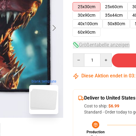
25x30cm
25x60cm
3
30x90cm
35x44cm
4
40x100cm
50x80cm
60x90cm
Größentabelle anzeigen
Quantity
Diese Aktion endet in
03
blank template
Deliver to United States
Cost to ship:
$6.99
Standard - Order today to g
Production