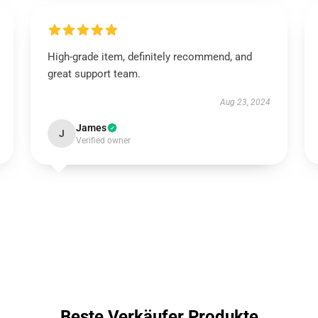
High-grade item, definitely recommend, and
great support team.
Aug 23, 2024
James
J
Verified owner
Beste Verkäufer Produkte