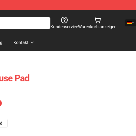
Kundenservice
Warenkorb anzeigen
og
Kontakt
use Pad
)
ad