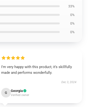
33%
0%
0%
0%
I’m very happy with this product; it’s skillfully
made and performs wonderfully.
Dec 3, 2024
Georgia
G
Verified owner