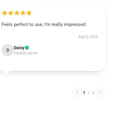
Feels perfect to use, I’m really impressed.
Aug 8, 2024
Daisy
D
Verified owner
1
/
1