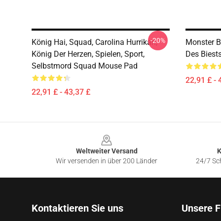
-20%
König Hai, Squad, Carolina Hurrikan,
Monster B
König Der Herzen, Spielen, Sport,
Des Biest
Selbstmord Squad Mouse Pad
22,91 £ - 
22,91 £ - 43,37 £
Footer
Weltweiter Versand
K
Wir versenden in über 200 Länder
24/7 Sch
Kontaktieren Sie uns
Unsere F