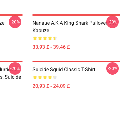
-20%
-20%
ze
Nanaue A.K.A King Shark Pullover Mit
Kapuze
33,93 £ - 39,46 £
-20%
-20%
urricane,
Suicide Squid Classic T-Shirt
s, Suicide
20,93 £ - 24,09 £