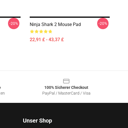
-20%
-20%
Ninja Shark 2 Mouse Pad
22,91 £ - 43,37 £
e
100% Sicherer Checkout
ten
PayPal / MasterCard / Visa
Unser Shop