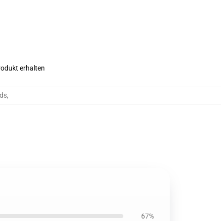
rodukt erhalten
ads
,
67%