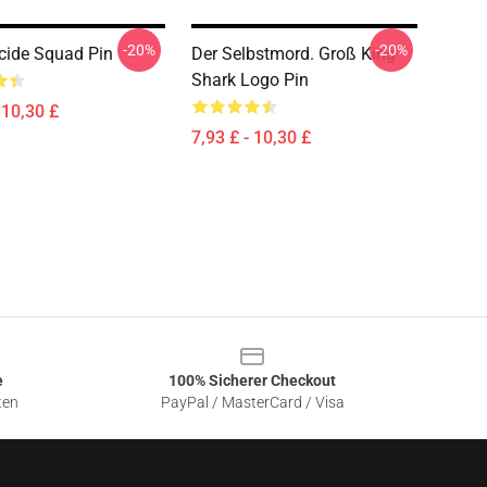
-20%
-20%
cide Squad Pin
Der Selbstmord. Groß King
Shark Logo Pin
 10,30 £
7,93 £ - 10,30 £
e
100% Sicherer Checkout
ten
PayPal / MasterCard / Visa