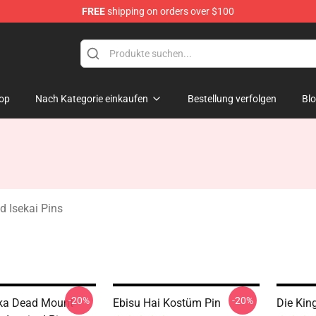
FREE
shipping on orders over $100
sekai Merchandise Shop
op
Nach Kategorie einkaufen
Bestellung verfolgen
Bl
d Isekai Pins
-20%
-20%
ka Dead Mount
Ebisu Hai Kostüm Pin
Die Kin