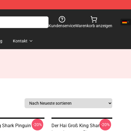
Kundenservice
Warenkorb anzeigen
og
Kontakt
-20%
-20%
g Shark Pinguin
Der Hai Groß King Shark