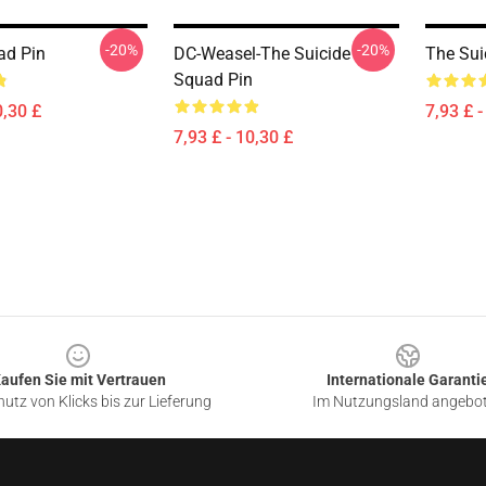
-20%
-20%
ad Pin
DC-Weasel-The Suicide
The Sui
Squad Pin
0,30 £
7,93 £ -
7,93 £ - 10,30 £
aufen Sie mit Vertrauen
Internationale Garanti
utz von Klicks bis zur Lieferung
Im Nutzungsland angebo