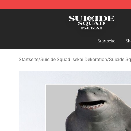
Suicide Squad Isekai Store - Official Suicide Squad I
Startseite
Sh
Startseite
/
Suicide Squad Isekai Dekoration
/
Suicide Sq