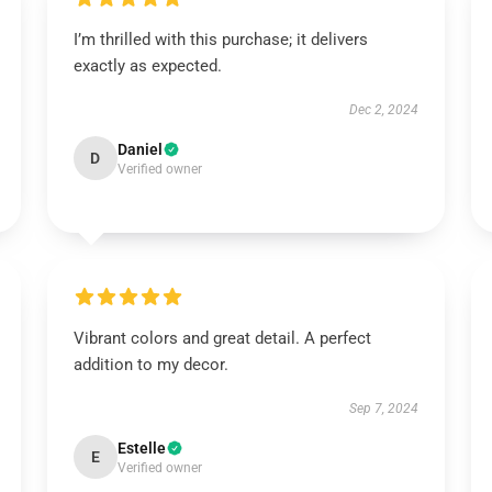
I’m thrilled with this purchase; it delivers
exactly as expected.
Dec 2, 2024
Daniel
D
Verified owner
Vibrant colors and great detail. A perfect
addition to my decor.
Sep 7, 2024
Estelle
E
Verified owner