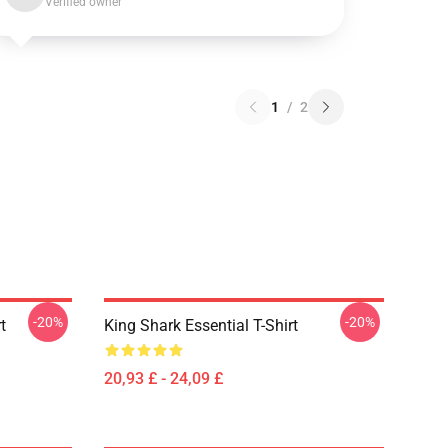
Verified owner
1
/
2
-20%
-20%
t
King Shark Essential T-Shirt
20,93 £ - 24,09 £