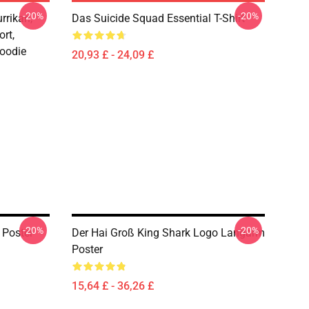
-20%
-20%
rrikan,
Das Suicide Squad Essential T-Shirt
ort,
oodie
20,93 £ - 24,09 £
-20%
-20%
Poster
Der Hai Groß King Shark Logo Langarm
Poster
15,64 £ - 36,26 £