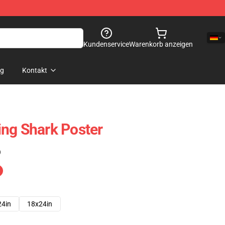
Kundenservice
Warenkorb anzeigen
og
Kontakt
ng Shark Poster
)
24in
18x24in