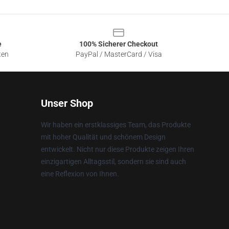
e
100% Sicherer Checkout
ten
PayPal / MasterCard / Visa
Unser Shop
Wir haben ein erstklassiges Team, das Produkte
mit hoher Qualität und schönem Design
entwickelt. Nicht nur diese Produkte zeigen Ihren
einzigartigen Alltagsstil, sondern sie sind auch
eine Reflexion von Ihnen.