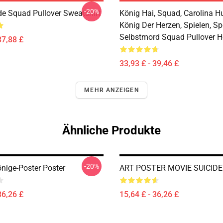
-20%
de Squad Pullover Sweatshirt
König Hai, Squad, Carolina Hu
König Der Herzen, Spielen, Sp
Selbstmord Squad Pullover H
37,88 £
33,93 £ - 39,46 £
MEHR ANZEIGEN
Ähnliche Produkte
-20%
önige-Poster Poster
ART POSTER MOVIE SUICIDE 
36,26 £
15,64 £ - 36,26 £