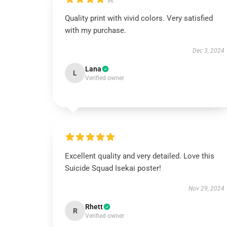
Quality print with vivid colors. Very satisfied
with my purchase.
Dec 3, 2024
Lana
L
Verified owner
Excellent quality and very detailed. Love this
Suicide Squad Isekai poster!
Nov 29, 2024
Rhett
R
Verified owner