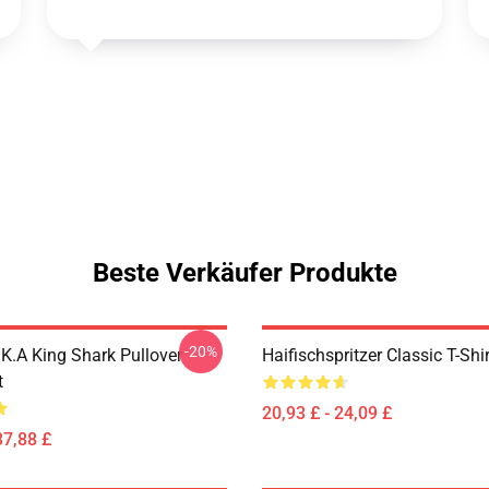
Beste Verkäufer Produkte
-20%
K.A King Shark Pullover
Haifischspritzer Classic T-Shir
t
20,93 £ - 24,09 £
37,88 £