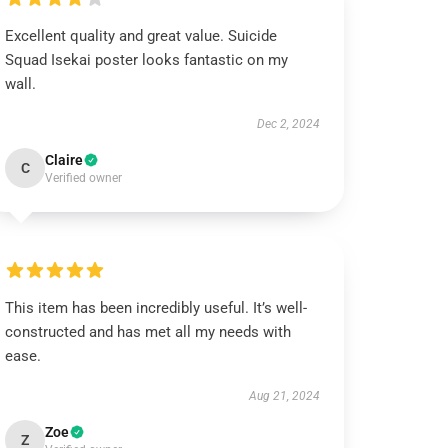
Excellent quality and great value. Suicide
Squad Isekai poster looks fantastic on my
wall.
Dec 2, 2024
Claire
C
Verified owner
This item has been incredibly useful. It’s well-
constructed and has met all my needs with
ease.
Aug 21, 2024
Zoe
Z