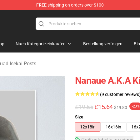
FREE
shipping on orders over $100
sekai Merchandise Shop
op
Nach Kategorie einkaufen
Bestellung verfolgen
Bl
uad Isekai Posts
Nanaue A.K.A Ki
(9 customer reviews
£19.55
£15.64
-20%
$19.80
Size
12x18in
16x16in
16x
Größentabelle anzeigen