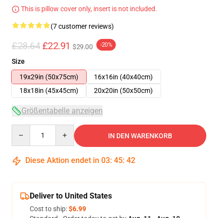
This is pillow cover only, insert is not included.
(7 customer reviews)
£28.64
£22.91
-20%
$29.00
Size
19x29in (50x75cm)
16x16in (40x40cm)
18x18in (45x45cm)
20x20in (50x50cm)
Größentabelle anzeigen
Quantity
IN DEN WARENKORB
Diese Aktion endet in
03
:
45
:
42
Deliver to United States
Cost to ship:
$6.99