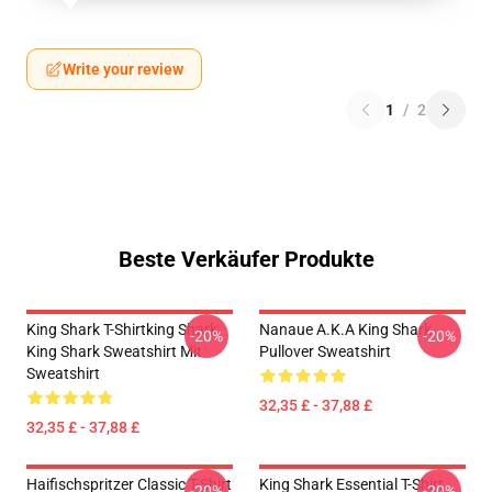
Write your review
1
/
2
Beste Verkäufer Produkte
King Shark T-Shirtking Shark
Nanaue A.K.A King Shark
-20%
-20%
King Shark Sweatshirt Mit
Pullover Sweatshirt
Sweatshirt
32,35 £ - 37,88 £
32,35 £ - 37,88 £
Haifischspritzer Classic T-Shirt
King Shark Essential T-Shirt
-20%
-20%