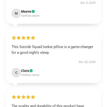
Dec 2, 2024
Maeve
M
Verified owner
This Suicide Squad Isekai pillow is a game-changer
for a good night's sleep.
Nov 30, 2024
Clara
C
Verified owner
The quality and durability of this product have