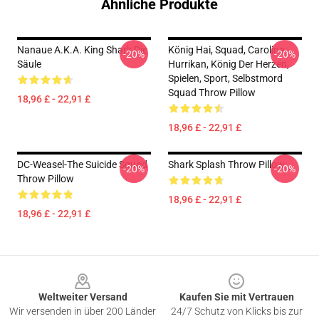
Ähnliche Produkte
Nanaue A.K.A. King Shark Die
König Hai, Squad, Carolina
-20%
-20%
Säule
Hurrikan, König Der Herzen,
Spielen, Sport, Selbstmord
Squad Throw Pillow
18,96 £ - 22,91 £
18,96 £ - 22,91 £
DC-Weasel-The Suicide Squad
Shark Splash Throw Pillow
-20%
-20%
Throw Pillow
18,96 £ - 22,91 £
18,96 £ - 22,91 £
Footer
Weltweiter Versand
Kaufen Sie mit Vertrauen
Wir versenden in über 200 Länder
24/7 Schutz von Klicks bis zur