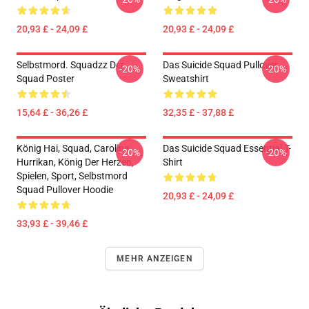
20,93 £ - 24,09 £
20,93 £ - 24,09 £
Selbstmord. Squadzz Der
Das Suicide Squad Pullover
-20%
-20%
Squad Poster
Sweatshirt
15,64 £ - 36,26 £
32,35 £ - 37,88 £
König Hai, Squad, Carolina
Das Suicide Squad Essential T-
-20%
-20%
Hurrikan, König Der Herzen,
Shirt
Spielen, Sport, Selbstmord
Squad Pullover Hoodie
20,93 £ - 24,09 £
33,93 £ - 39,46 £
MEHR ANZEIGEN