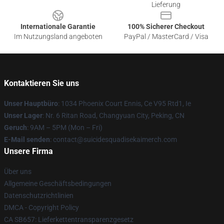
Lieferung
Internationale Garantie
100% Sicherer Checkout
Im Nutzungsland angeboten
PayPal / MasterCard / Visa
Kontaktieren Sie uns
Unser Hauptbüro
: 1034 Phoenix Court Ennis, Ce V95 Rtd1, Ie
Unser Lager
: Nr. 6 Ritan Road, Changyuan City, Peking, CN
Geruch
: 9AM – 5PM (Mon – Fri)
E-Mail senden
: contact@suicidesquadisekaimerch.com
Unsere Firma
Über uns
Allgemeine Geschäftsbedingungen
Datenschutzrichtlinien
DMCA - Copyright Policy
CA SB657: Lieferkettentransparenzgesetz