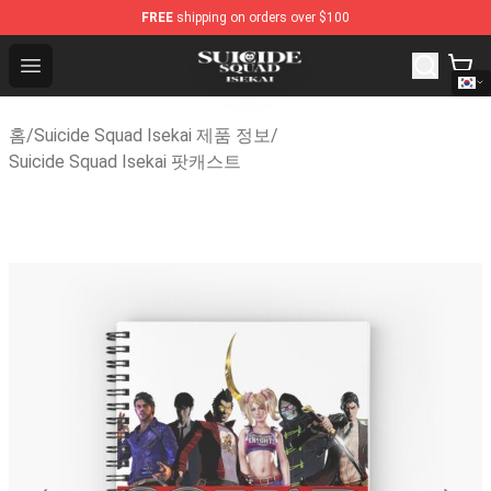
FREE
shipping on orders over $100
Suicide Squad Isekai Store - Official Suicide Squad Isek
Open menu
홈
/
Suicide Squad Isekai 제품 정보
/
Suicide Squad Isekai 팟캐스트