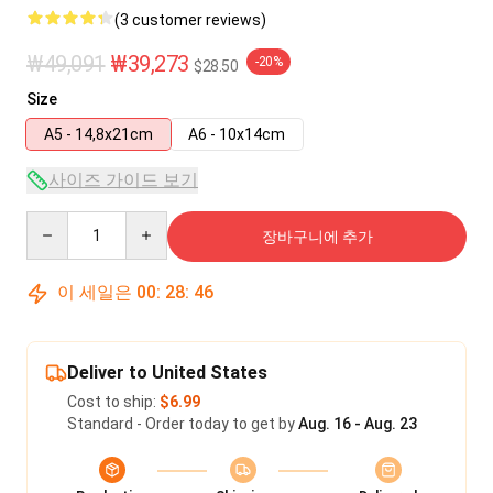
(3 customer reviews)
₩49,091
₩39,273
-20%
$28.50
Size
A5 - 14,8x21cm
A6 - 10x14cm
사이즈 가이드 보기
Quantity
장바구니에 추가
이 세일은
00
:
28
:
45
Deliver to United States
Cost to ship:
$6.99
Standard - Order today to get by
Aug. 16 - Aug. 23