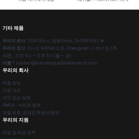
기타 제품
우리의 본사
: 1034 피닉스 법원 Ennis, Ce V95 Rtd1, Ie
우리의 창고
: 아니오 6 Ritan 도로, Changyuan 시, 베이징, CN
시간 :
: 오전 9시 ~ 오후 5시 (월 ~ 금)
이름 *
: contact@suicidesquadisekaimerch.com
우리의 회사
제품 정보
이용 약관
개인 정보 정책
DMCA - 저작권 정책
모델 번호: 공급망 투명성 행위
우리의 지원
배송 및 배송 정책