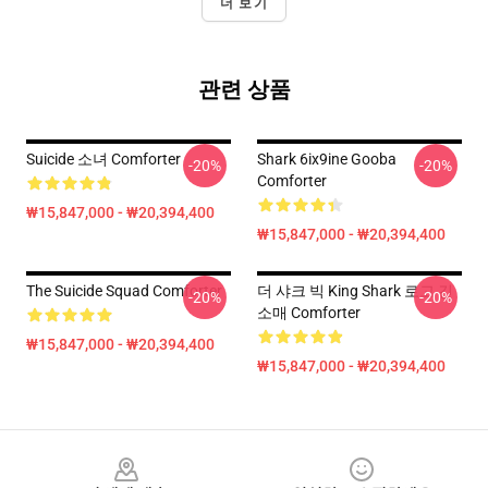
더 보기
관련 상품
Suicide 소녀 Comforter
Shark 6ix9ine Gooba
-20%
-20%
Comforter
₩15,847,000 - ₩20,394,400
₩15,847,000 - ₩20,394,400
The Suicide Squad Comforter
더 샤크 빅 King Shark 로고 긴
-20%
-20%
소매 Comforter
₩15,847,000 - ₩20,394,400
₩15,847,000 - ₩20,394,400
Footer