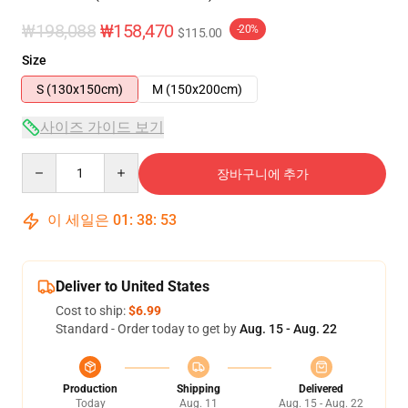
₩198,088
₩158,470
-20%
$115.00
Size
S (130x150cm)
M (150x200cm)
사이즈 가이드 보기
Quantity
장바구니에 추가
이 세일은
01
:
38
:
53
Deliver to United States
Cost to ship:
$6.99
Standard - Order today to get by
Aug. 15 - Aug. 22
Production
Shipping
Delivered
Today
Aug. 11
Aug. 15 - Aug. 22