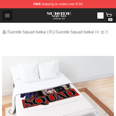
FREE
shipping on orders over $100
Suicide Squad Isekai Store - Official Suicide Squad Isek
Open menu
홈
/
Suicide Squad Isekai (주)
/
Suicide Squad Isekai 더 보기