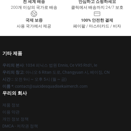
전 세계 배송
안심하고 쇼핑하세요
200개 이상의 국가로 배송
클릭에서 배송까지 24/7 보호
국제 보증
100% 안전한 결제
사용 국가에서 제공
페이팔 / 마스터카드 / 비자
기타 제품
우리의 본사
: 1034 피닉스 법원 Ennis, Ce V95 Rtd1, Ie
우리의 창고
: 아니오 6 Ritan 도로, Changyuan 시, 베이징, CN
시간 :
: 오전 9시 ~ 오후 5시 (월 ~ 금)
이름 *
: contact@suicidesquadisekaimerch.com
우리의 회사
제품 정보
이용 약관
개인 정보 정책
DMCA - 저작권 정책