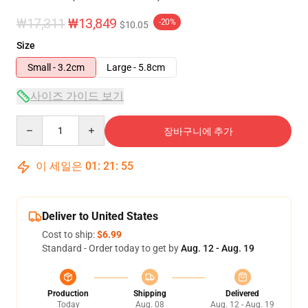
₩17,311
₩13,849
-20%
$10.05
Size
Small - 3.2cm
Large - 5.8cm
사이즈 가이드 보기
Quantity
장바구니에 추가
이 세일은
01
:
21
:
54
Deliver to United States
Cost to ship:
$6.99
Standard - Order today to get by
Aug. 12 - Aug. 19
Production
Shipping
Delivered
Today
Aug. 08
Aug. 12 - Aug. 19