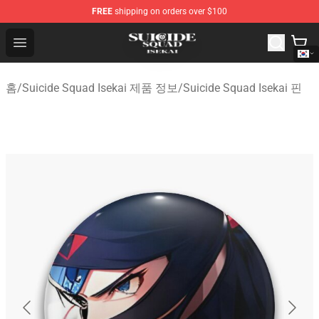
FREE
shipping on orders over $100
Suicide Squad Isekai Store - Official Suicide Squad Isek
Open menu
홈
/
Suicide Squad Isekai 제품 정보
/
Suicide Squad Isekai 핀