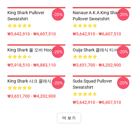
King Shark Pullover
Nanaue A.K.A King Shark
-20%
-20%
Sweatshirt
Pullover Sweatshirt
₩5,642,910 - ₩6,607,510
₩5,642,910 - ₩6,607,510
King Shark 풀 오버 Hoodie
Ouija Shark 클래식 티셔츠
-20%
-20%
₩5,918,510 - ₩6,883,110
₩3,651,700 - ₩4,202,900
King Shark 샤크 클래식 티셔츠
Suda Squad Pullover
-20%
-20%
Sweatshirt
₩3,651,700 - ₩4,202,900
₩5,642,910 - ₩6,607,510
더 보기