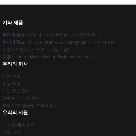
기타 제품
우리의 본사
: 1034 피닉스 법원 Ennis, Ce V95 Rtd1, Ie
우리의 창고
: 아니오 6 Ritan 도로, Changyuan 시, 베이징, CN
시간 :
: 오전 9시 ~ 오후 5시 (월 ~ 금)
이름 *
: contact@suicidesquadisekaimerch.com
우리의 회사
제품 정보
이용 약관
개인 정보 정책
DMCA - 저작권 정책
모델 번호: 공급망 투명성 행위
우리의 지원
배송 및 배송 정책
지불 기간