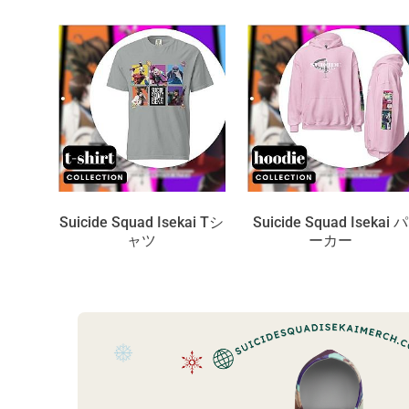
Suicide Squad Isekai Tシ
Suicide Squad Isekai パ
ャツ
ーカー