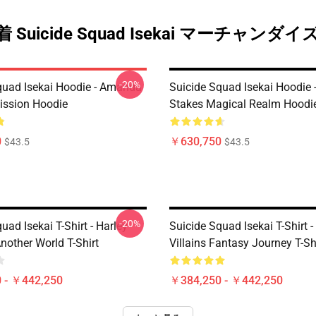
 Suicide Squad Isekai マーチャンダ
-20%
quad Isekai Hoodie - Amanda
Suicide Squad Isekai Hoodie 
Mission Hoodie
Stakes Magical Realm Hoodi
0
￥630,750
$43.5
$43.5
-20%
uad Isekai T-Shirt - Harley
Suicide Squad Isekai T-Shirt 
nother World T-Shirt
Villains Fantasy Journey T-Sh
 - ￥442,250
￥384,250 - ￥442,250