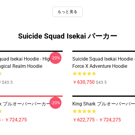
もっと見る
Suicide Squad Isekai パーカー
-20%
quad Isekai Hoodie - High
Suicide Squad Isekai Hoodie 
gical Realm Hoodie
Force X Adventure Hoodie
0
￥630,750
$43.5
$43.5
-20%
hark プルオーバーパーカー
King Shark プルオーバーパ
 - ￥724,275
￥622,775 - ￥724,275