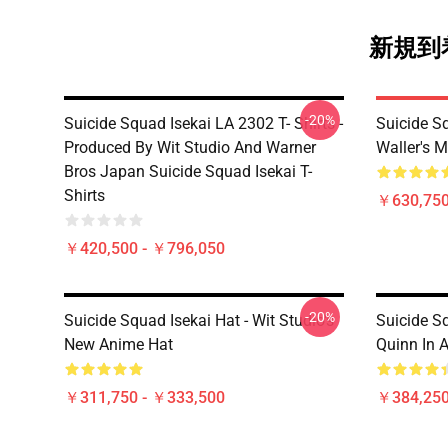
新規到着
-20%
Suicide Squad Isekai LA 2302 T- Shirts -
Suicide S
Produced By Wit Studio And Warner
Waller's 
Bros Japan Suicide Squad Isekai T-
Shirts
￥630,75
￥420,500 - ￥796,050
-20%
Suicide Squad Isekai Hat - Wit Studio's
Suicide Sq
New Anime Hat
Quinn In A
￥311,750 - ￥333,500
￥384,250