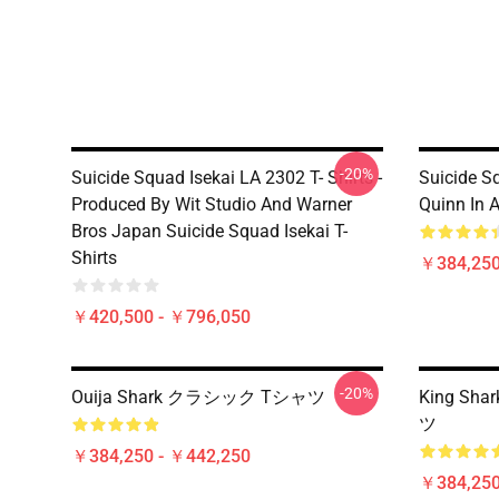
-20%
Suicide Squad Isekai LA 2302 T- Shirts -
Suicide Sq
Produced By Wit Studio And Warner
Quinn In A
Bros Japan Suicide Squad Isekai T-
Shirts
￥384,250
￥420,500 - ￥796,050
-20%
Ouija Shark クラシック Tシャツ
King S
ツ
￥384,250 - ￥442,250
￥384,250