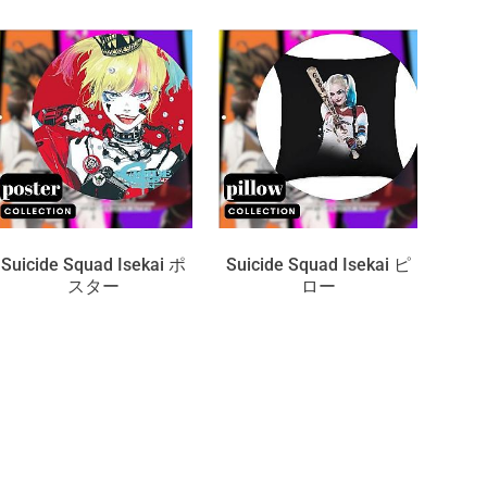
Suicide Squad Isekai ポ
Suicide Squad Isekai ピ
スター
ロー