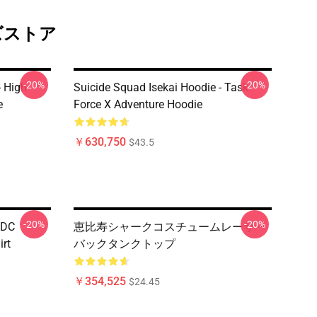
イズストア
-20%
-20%
- High
Suicide Squad Isekai Hoodie - Task
e
Force X Adventure Hoodie
￥630,750
$43.5
-20%
-20%
- DC
恵比寿シャークコスチュームレーサー
irt
バックタンクトップ
￥354,525
$24.45