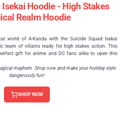
 Isekai Hoodie - High Stakes
ical Realm Hoodie
cal world of A-Kanda with the Suicide Squad Isekai
c team of villains ready for high stakes action. This
 perfect gift for anime and DC fans alike to open this
gical mayhem. Shop now and make your holiday style
dangerously fun!
SHOP NOW