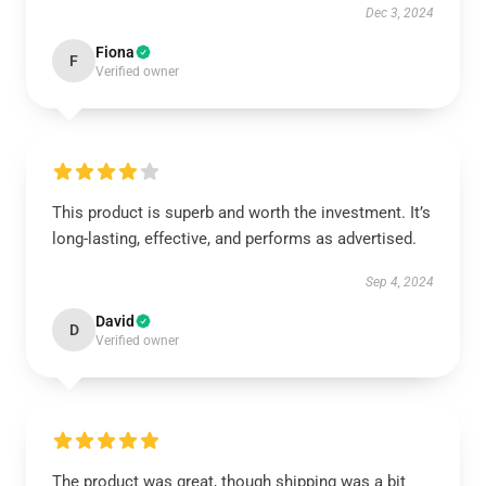
Dec 3, 2024
Fiona
F
Verified owner
This product is superb and worth the investment. It’s
long-lasting, effective, and performs as advertised.
Sep 4, 2024
David
D
Verified owner
The product was great, though shipping was a bit