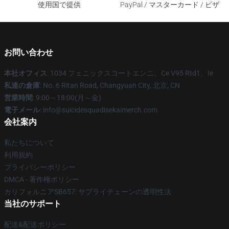
使用国で提供
PayPal / マスターカード / ビザ
お問い合わせ
本社オフィス
: 1034 フェニックスコートエンニ、Ce V95 Rtd1、Ie
私達の倉庫
: No. 6 Ritan Road, Changyuan City, 北京, CN
営業時間
: 9:00～18:00(月～金)
電子メール
: info@suicidesquadisekaimerch.com
会社案内
私たちについて
利用規約
プライバシーポリシー
DMCA - 著作権ポリシー
カリフォルニアSB657: サプライチェーンの透明性法
当社のサポート
配送&配送ポリシー