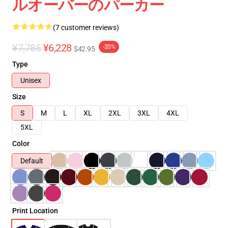
ルオーバーのパーカー
(7 customer reviews)
¥7,785
¥6,228
-20%
$42.95
Type
Unisex
Size
S
M
L
XL
2XL
3XL
4XL
5XL
Color
Default
Print Location