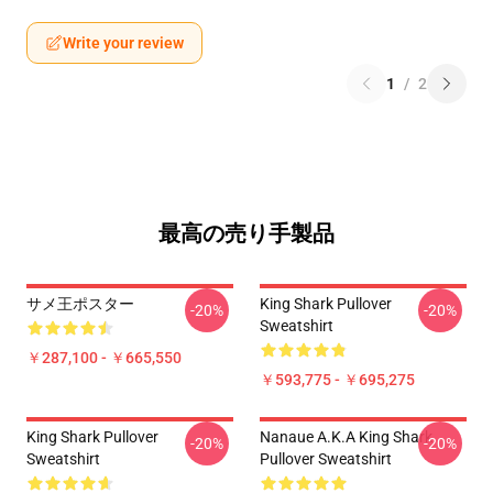
Write your review
1
/
2
最高の売り手製品
サメ王ポスター
King Shark Pullover
-20%
-20%
Sweatshirt
￥287,100 - ￥665,550
￥593,775 - ￥695,275
King Shark Pullover
Nanaue A.K.A King Shark
-20%
-20%
Sweatshirt
Pullover Sweatshirt