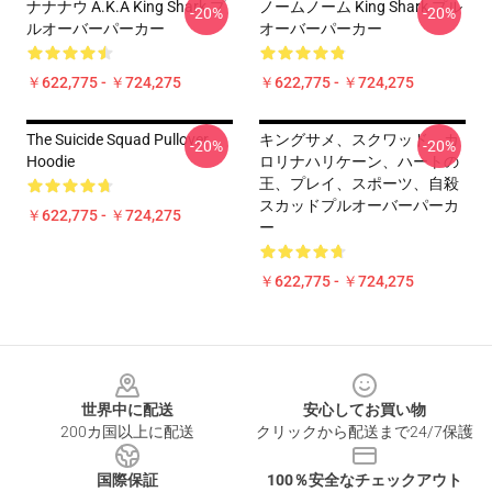
ナナナウ A.K.A King Shark プ
ノームノーム King Shark プル
-20%
-20%
ルオーバーパーカー
オーバーパーカー
￥622,775 - ￥724,275
￥622,775 - ￥724,275
The Suicide Squad Pullover
キングサメ、スクワッド、カ
-20%
-20%
Hoodie
ロリナハリケーン、ハートの
王、プレイ、スポーツ、自殺
スカッドプルオーバーパーカ
￥622,775 - ￥724,275
ー
￥622,775 - ￥724,275
Footer
世界中に配送
安心してお買い物
200カ国以上に配送
クリックから配送まで24/7保護
国際保証
100％安全なチェックアウト