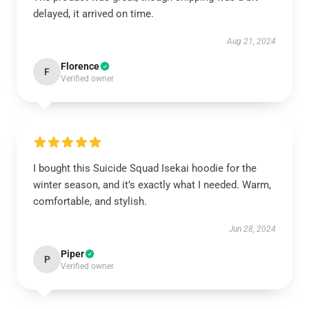
delayed, it arrived on time.
Aug 21, 2024
Florence
F
Verified owner
I bought this Suicide Squad Isekai hoodie for the
winter season, and it’s exactly what I needed. Warm,
comfortable, and stylish.
Jun 28, 2024
Piper
P
Verified owner