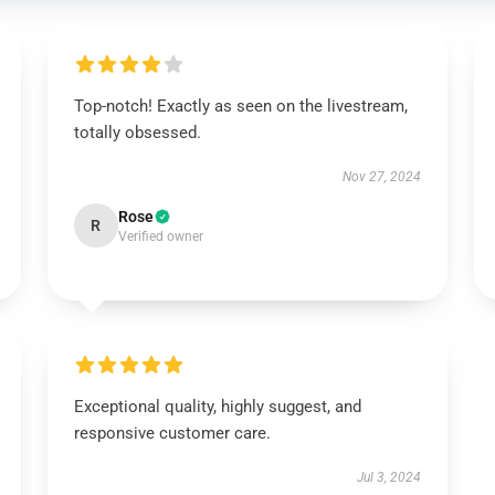
Top-notch! Exactly as seen on the livestream,
totally obsessed.
Nov 27, 2024
Rose
R
Verified owner
Exceptional quality, highly suggest, and
responsive customer care.
Jul 3, 2024