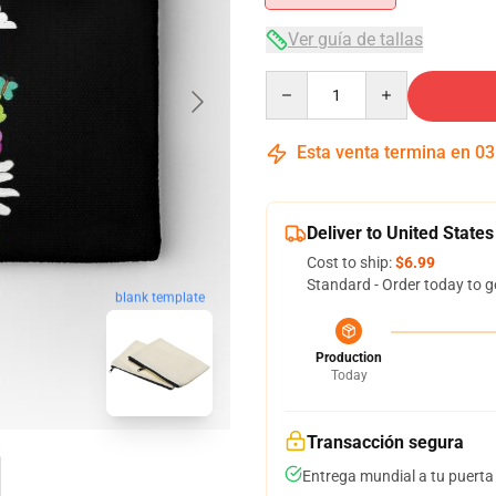
Ver guía de tallas
Quantity
Esta venta termina en
03
Deliver to United States
Cost to ship:
$6.99
Standard - Order today to g
blank template
Production
Today
Transacción segura
Entrega mundial a tu puerta