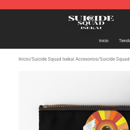
Suicide Squad Isekai Store - Official Suicide Squad I
Inicio
Tiend
Inicio
/
Suicide Squad Isekai Accesorios
/
Suicide Squad