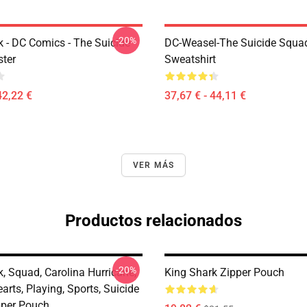
-20%
k - DC Comics - The Suicide
DC-Weasel-The Suicide Squad
ter
Sweatshirt
42,22 €
37,67 € - 44,11 €
VER MÁS
Productos relacionados
-20%
, Squad, Carolina Hurricane,
King Shark Zipper Pouch
arts, Playing, Sports, Suicide
per Pouch