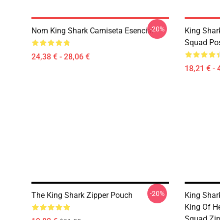
-20%
Nom King Shark Camiseta Esencial
King Shar
Squad Pos
24,38 € - 28,06 €
18,21 € - 
-20%
The King Shark Zipper Pouch
King Shark
King Of He
Squad Zip