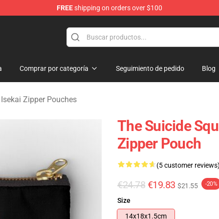
FREE
shipping on orders over $100
sekai Merchandise Shop
a
Comprar por categoría
Seguimiento de pedido
Blog
 Isekai Zipper Pouches
The Suicide Sq
Zipper Pouch
(5 customer reviews
€24.78
€19.83
-20%
$21.55
Size
14x18x1.5cm