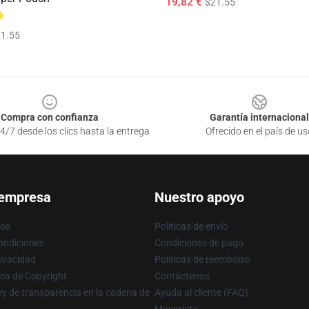
19,82 €
$21.55
1.55
Compra con confianza
Garantía internacional
4/7 desde los clics hasta la entrega
Ofrecido en el país de us
 empresa
Nuestro apoyo
ros
Políticas de envío
ondiciones
Condiciones de pago
rivacidad
Políticas de reembolso
ica de Copyright
Contáctenos
y de transparencia en la cadena de
Ayuda al cliente (FAQ)