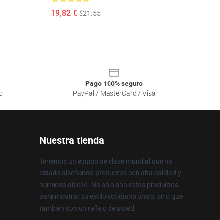
19,82 €
$21.55
Pago 100% seguro
o
PayPal / MasterCard / Visa
Nuestra tienda
Tenemos un equipo de clase mundial que ha
estado diseñando productos con alta calidad y
hermoso diseño. No sólo son estos productos
para mostrar su estilo cotidiano único, sino que
también son un reflejo de usted.