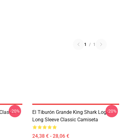
1
/
1
-20%
-20%
Classic T-
El Tiburón Grande King Shark Logo
Long Sleeve Classic Camiseta
24,38 € - 28,06 €