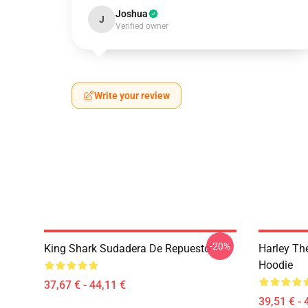
Joshua
J
Verified owner
Write your review
-20%
King Shark Sudadera De Repuesto
Harley Th
Hoodie
37,67 € - 44,11 €
39,51 € - 