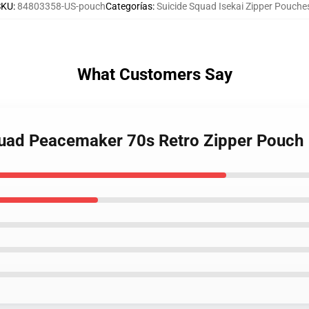
SKU
:
84803358-US-pouch
Categorías
:
Suicide Squad Isekai Zipper Pouche
What Customers Say
Squad Peacemaker 70s Retro Zipper Pouch