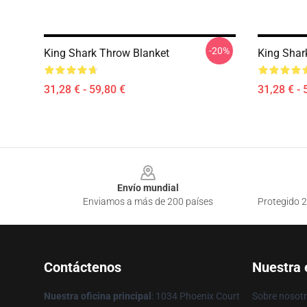
-20%
King Shark Throw Blanket
King Shar
31,28 € - 59,80 €
31,28 € - 
Footer
Envío mundial
Enviamos a más de 200 países
Protegido 2
Contáctenos
Nuestra
Nuestra oficina principal
: 1034 Phoenix Court
Sobre nosot