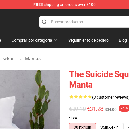
FREE
shipping on orders over $100
sekai Merchandise Shop
a
Comprar por categoría
Seguimiento de pedido
Blog
 Isekai Tirar Mantas
The Suicide Squ
Manta
(3 customer reviews
€39.10
€31.28
-20%
$34.00
Size
30inx40in
35inX47in