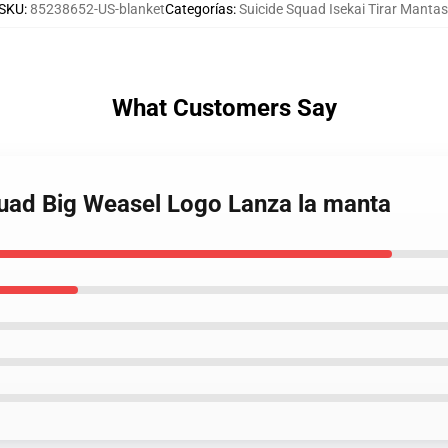
SKU
:
85238652-US-blanket
Categorías
:
Suicide Squad Isekai Tirar Mantas
What Customers Say
quad Big Weasel Logo Lanza la manta