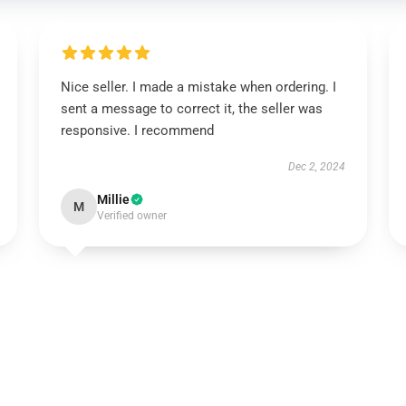
Nice seller. I made a mistake when ordering. I
sent a message to correct it, the seller was
responsive. I recommend
Dec 2, 2024
Millie
M
Verified owner