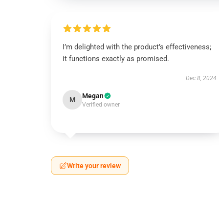
I’m delighted with the product’s effectiveness;
it functions exactly as promised.
Dec 8, 2024
Megan
M
Verified owner
Write your review