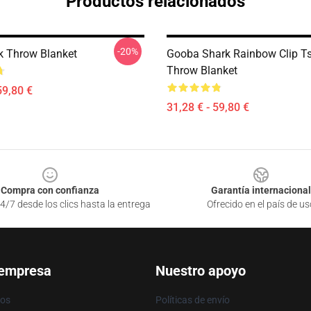
Productos relacionados
-20%
k Throw Blanket
Gooba Shark Rainbow Clip Ts
Throw Blanket
59,80 €
31,28 € - 59,80 €
Compra con confianza
Garantía internacional
4/7 desde los clics hasta la entrega
Ofrecido en el país de us
 empresa
Nuestro apoyo
ros
Políticas de envío