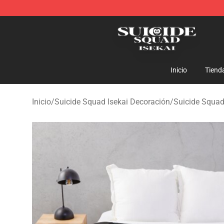
Suicide Squad Isekai Store - Official Suicide Squad I
Inicio
Tiend
Inicio
/
Suicide Squad Isekai Decoración
/
Suicide Squad