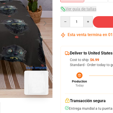
Ver guía de tallas
Quantity
Esta venta termina en
01
Deliver to United States
Cost to ship:
$6.99
Standard - Order today to g
blank template
Production
Today
Transacción segura
Entrega mundial a tu puerta