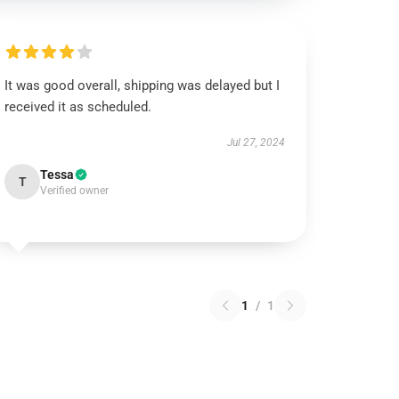
It was good overall, shipping was delayed but I
received it as scheduled.
Jul 27, 2024
Tessa
T
Verified owner
1
/
1