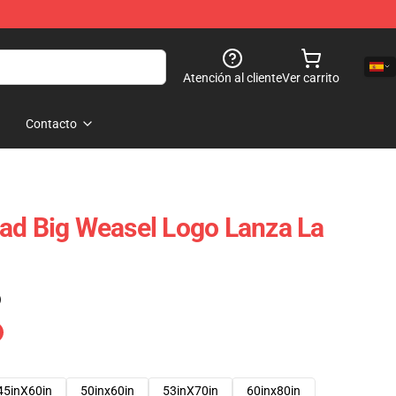
Atención al cliente
Ver carrito
Contacto
ad Big Weasel Logo Lanza La
)
45inX60in
50inx60in
53inX70in
60inx80in