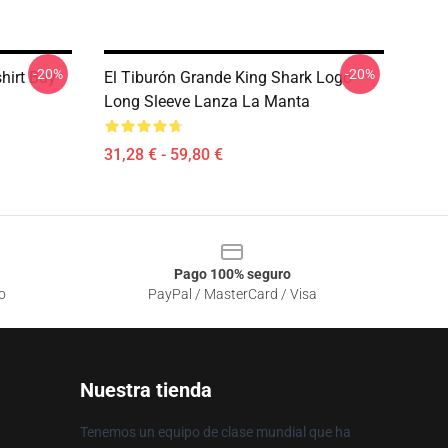
-20%
-20%
hirt Buy
El Tiburón Grande King Shark Logo
Long Sleeve Lanza La Manta
31,28 € - 59,80 €
Pago 100% seguro
o
PayPal / MasterCard / Visa
Nuestra tienda
Tenemos un equipo de clase mundial que ha