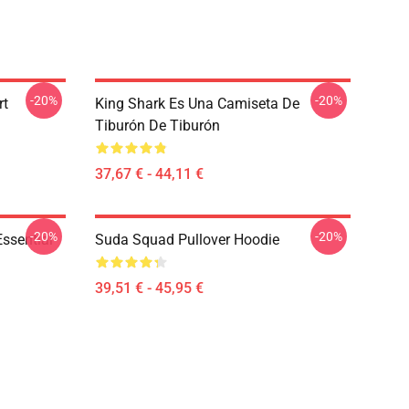
-20%
-20%
rt
King Shark Es Una Camiseta De
Tiburón De Tiburón
37,67 € - 44,11 €
-20%
-20%
ssential
Suda Squad Pullover Hoodie
39,51 € - 45,95 €