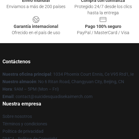
Envío mundial
Compra con confianza
Enviamos a más de 200 países
Protegido 24/7 desde los clics
hasta la entrega
Garantía internacional
Pago 100% seguro
Ofrecido en el país de uso
PayPal / MasterCard / Visa
Contáctenos
Nuestra oficina principal
: 1034 Phoenix Court Ennis, Ce V95 Rtd1, Ie
Nuestro almacén
: No 6 Ritan Road, Changyuan City, Beijing, CN
Hora
: 9AM – 5PM (Mon – Fri)
Email
: contact@suicidesquadisekaimerch.com
Nuestra empresa
Sobre nosotros
Términos y condiciones
Política de privacidad
DMCA - Política de Copyright