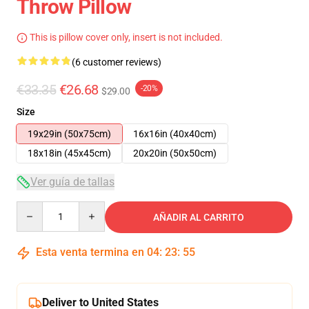
Throw Pillow
This is pillow cover only, insert is not included.
(6 customer reviews)
€33.35
€26.68
-20%
$29.00
Size
19x29in (50x75cm)
16x16in (40x40cm)
18x18in (45x45cm)
20x20in (50x50cm)
Ver guía de tallas
Quantity
AÑADIR AL CARRITO
Esta venta termina en
04
:
23
:
54
Deliver to United States