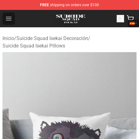
FREE
shipping on orders over $100
Suicide Squad Isekai Store - Official Suicide Squad Isek
Open menu
Inicio
/
Suicide Squad Isekai Decoración
/
Suicide Squad Isekai Pillows