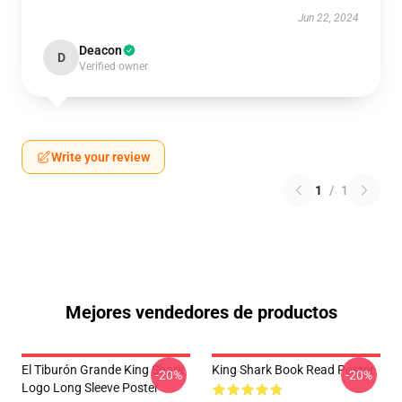
Jun 22, 2024
Deacon
D
Verified owner
Write your review
1
/
1
Mejores vendedores de productos
El Tiburón Grande King Shark
King Shark Book Read Poster
-20%
-20%
Logo Long Sleeve Poster