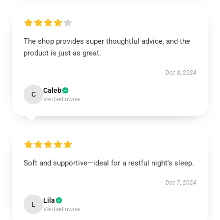
The shop provides super thoughtful advice, and the
product is just as great.
Dec 8, 2024
Caleb
C
Verified owner
Soft and supportive—ideal for a restful night's sleep.
Dec 7, 2024
Lila
L
Verified owner