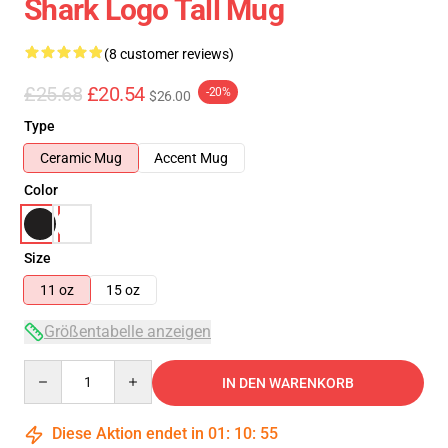
Shark Logo Tall Mug
(8 customer reviews)
£25.68
£20.54
-20%
$26.00
Type
Ceramic Mug
Accent Mug
Color
Size
11 oz
15 oz
Größentabelle anzeigen
Quantity
IN DEN WARENKORB
Diese Aktion endet in
01
:
10
:
54