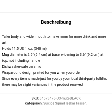
Beschreibung
Taller body and wider mouth to make room for more drink and more
art
Holds 11.5 US fl. oz. (340 ml)
Mug diameter is 2.5" (6.4 cm) at base, widening to 3.6" (9.2 cm) at
top, not including handle
Dishwasher-safe ceramic
Wraparound design printed for you when you order
Since every item is made just for you by your local third-party fulfiller,
there may be slight variances in the product received
SKU
:
84573478-US-mug-BLACK
Kategorien
:
Suicide Squad Isekai Tassen
,