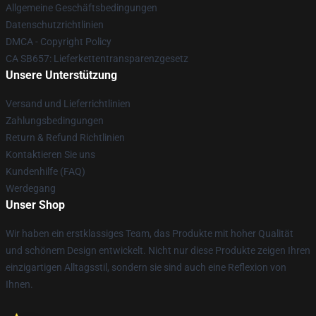
Allgemeine Geschäftsbedingungen
Datenschutzrichtlinien
DMCA - Copyright Policy
CA SB657: Lieferkettentransparenzgesetz
Unsere Unterstützung
Versand und Lieferrichtlinien
Zahlungsbedingungen
Return & Refund Richtlinien
Kontaktieren Sie uns
Kundenhilfe (FAQ)
Werdegang
Unser Shop
Wir haben ein erstklassiges Team, das Produkte mit hoher Qualität
und schönem Design entwickelt. Nicht nur diese Produkte zeigen Ihren
einzigartigen Alltagsstil, sondern sie sind auch eine Reflexion von
Ihnen.