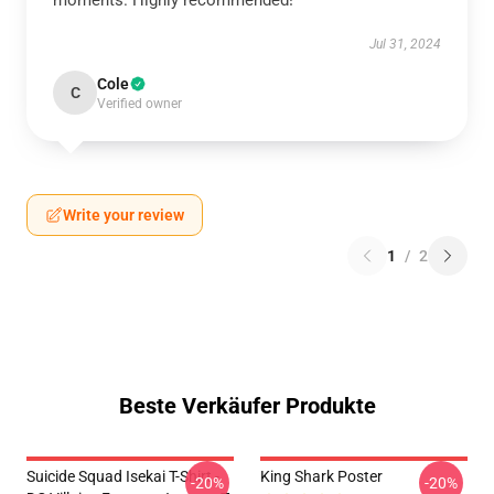
moments. Highly recommended!
Jul 31, 2024
Cole
C
Verified owner
Write your review
1
/
2
Beste Verkäufer Produkte
Suicide Squad Isekai T-Shirt -
King Shark Poster
-20%
-20%