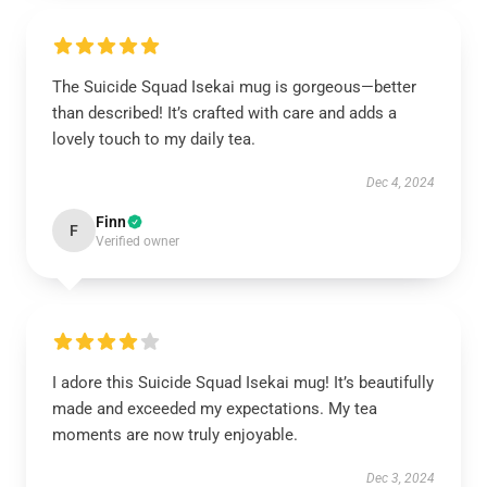
The Suicide Squad Isekai mug is gorgeous—better
than described! It’s crafted with care and adds a
lovely touch to my daily tea.
Dec 4, 2024
Finn
F
Verified owner
I adore this Suicide Squad Isekai mug! It’s beautifully
made and exceeded my expectations. My tea
moments are now truly enjoyable.
Dec 3, 2024