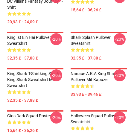
DC Villains Fantasy Journey T-
Shirt
15,64 £ - 36,26 £
20,93 £ - 24,09 £
King Ist Ein Hai Pullover
Shark Splash Pullover
-20%
-20%
Sweatshirt
Sweatshirt
32,35 £ - 37,88 £
32,35 £ - 37,88 £
King Shark T-Shirtking Shark
Nanaue A.K.A King Shark
-20%
-20%
King Shark Sweatshirt Mit
Pullover Mit Kapuze
Sweatshirt
33,93 £ - 39,46 £
32,35 £ - 37,88 £
Gios Dark Squad Poster
Halloween Squad Pullover
-20%
-20%
Sweatshirt
15,64 £ - 36,26 £