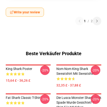
Write your review
1
/
2
Beste Verkäufer Produkte
King Shark Poster
Nom Nom King Shark
-20%
-20%
Sweatshirt Mit Sweatshirt
15,64 £ - 36,26 £
32,35 £ - 37,88 £
Fat Shark Classic T-Shirt
Die Lusca Monster Shark-Jack
-20%
-20%
Spade Wurde Gesichtet! T-