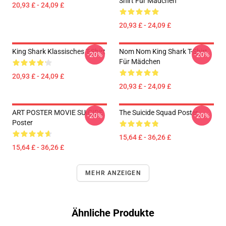
Shirt Für Mädchen
20,93 £ - 24,09 £
20,93 £ - 24,09 £
King Shark Klassisches T-Shirt
Nom Nom King Shark T-Shirt
-20%
-20%
Für Mädchen
20,93 £ - 24,09 £
20,93 £ - 24,09 £
ART POSTER MOVIE SUICIDE
The Suicide Squad Poster
-20%
-20%
Poster
15,64 £ - 36,26 £
15,64 £ - 36,26 £
MEHR ANZEIGEN
Ähnliche Produkte