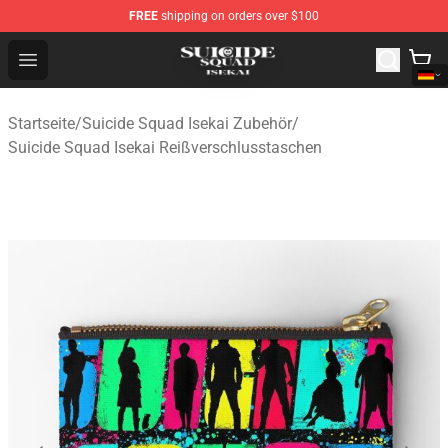
FREE
shipping on orders over $100
Suicide Squad Isekai Store - Official Suicide Squad Isek
Open menu
Startseite
/
Suicide Squad Isekai Zubehör
/
Suicide Squad Isekai Reißverschlusstaschen