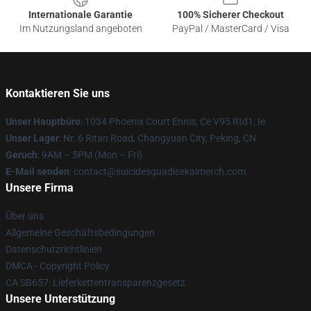
Internationale Garantie
100% Sicherer Checkout
Im Nutzungsland angeboten
PayPal / MasterCard / Visa
Kontaktieren Sie uns
Unser Hauptbüro
: 1034 Phoenix Court Ennis, Ce V95 Rtd1, Ie
Unser Lager
: Nr. 6 Ritan Road, Changyuan City, Peking, CN
Geruch
: 9AM – 5PM (Mon – Fri)
E-Mail senden
: contact@suicidesquadisekaimerch.com
Unsere Firma
Über uns
Allgemeine Geschäftsbedingungen
Datenschutzrichtlinien
DMCA - Copyright Policy
CA SB657: Lieferkettentransparenzgesetz
Unsere Unterstützung