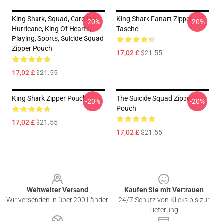
King Shark, Squad, Carolina
King Shark Fanart Zipper
-20%
-20%
Hurricane, King Of Hearts,
Tasche
Playing, Sports, Suicide Squad
Zipper Pouch
17,02 £
$21.55
17,02 £
$21.55
King Shark Zipper Pouch
The Suicide Squad Zipper
-20%
-20%
Pouch
17,02 £
$21.55
17,02 £
$21.55
Footer
Weltweiter Versand
Kaufen Sie mit Vertrauen
Wir versenden in über 200 Länder
24/7 Schutz von Klicks bis zur
Lieferung