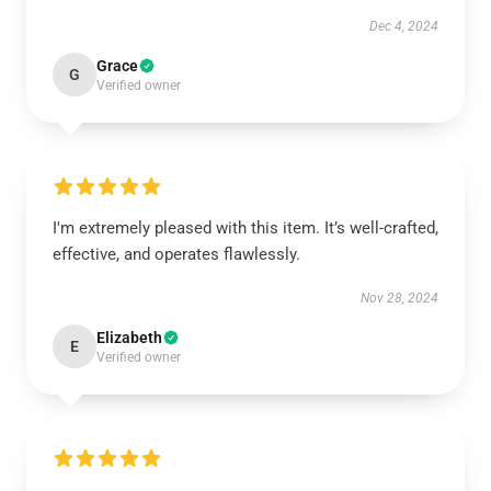
Dec 4, 2024
Grace
G
Verified owner
I'm extremely pleased with this item. It’s well-crafted,
effective, and operates flawlessly.
Nov 28, 2024
Elizabeth
E
Verified owner