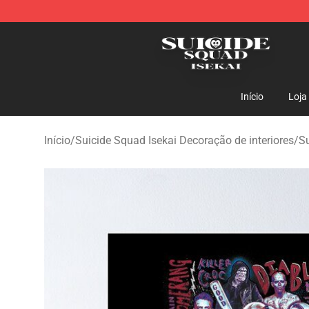
Suicide Squad Isekai Store - Official Suicide Squad I
Início
Loja
Início
/
Suicide Squad Isekai Decoração de interiores
/
Su