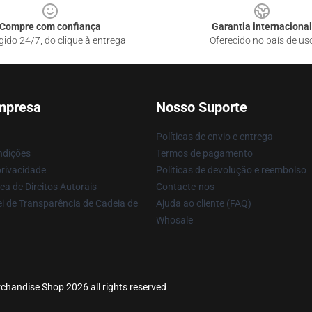
Compre com confiança
Garantia internacional
gido 24/7, do clique à entrega
Oferecido no país de us
mpresa
Nosso Suporte
Políticas de envio e entrega
ndições
Termos de pagamento
privacidade
Políticas de devolução e reembolso
ca de Direitos Autorais
Contacte-nos
i de Transparência de Cadeia de
Ajuda ao cliente (FAQ)
Whosale
erchandise Shop 2026 all rights reserved