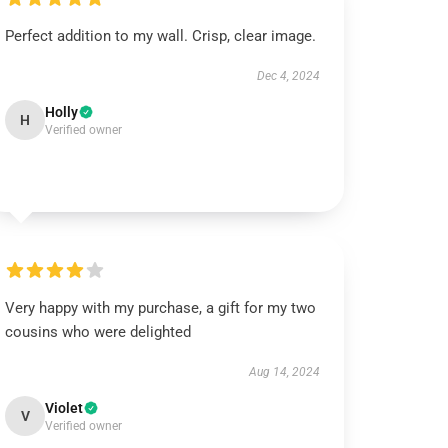
Perfect addition to my wall. Crisp, clear image.
Dec 4, 2024
Holly
H
Verified owner
Very happy with my purchase, a gift for my two
cousins who were delighted
Aug 14, 2024
Violet
V
Verified owner