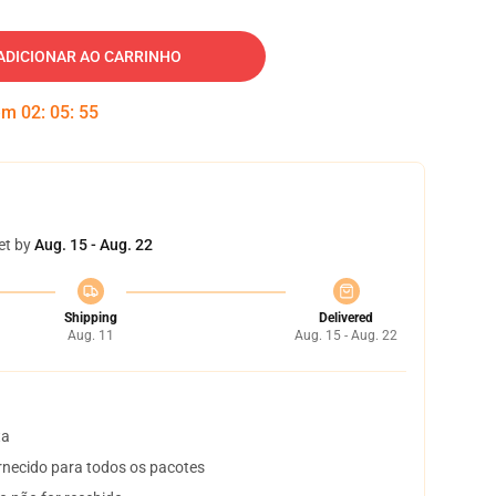
ADICIONAR AO CARRINHO
 em
02
:
05
:
54
et by
Aug. 15 - Aug. 22
Shipping
Delivered
Aug. 11
Aug. 15 - Aug. 22
ta
necido para todos os pacotes