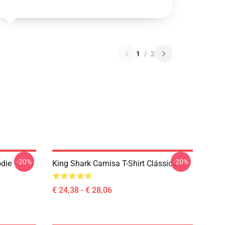
1
/
2
-20%
-20%
odie
King Shark Camisa T-Shirt Clássica
€ 24,38 - € 28,06