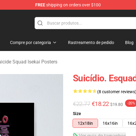
FREE
shipping on orders over $100
sekai Merchandise Shop
Compre por categoria
Rastreamento de pedido
Blog
icide Squad Isekai Posters
Suicídio. Esqua
(8 customer reviews
€22.77
€18.22
-20%
$19.80
Size
12x18in
16x16in
16x
Ver guia de tamanhos