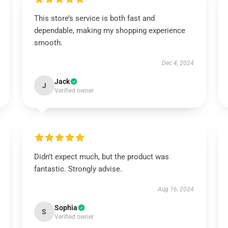
This store’s service is both fast and
dependable, making my shopping experience
smooth.
Dec 4, 2024
Jack
J
Verified owner
Didn’t expect much, but the product was
fantastic. Strongly advise.
Aug 16, 2024
Sophia
S
Verified owner