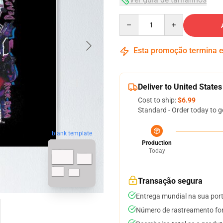
Quantity
Esta promoção termina
Deliver to United States
Cost to ship:
$6.99
Standard - Order today to g
blank template
Production
Today
Transação segura
Entrega mundial na sua por
Número de rastreamento for