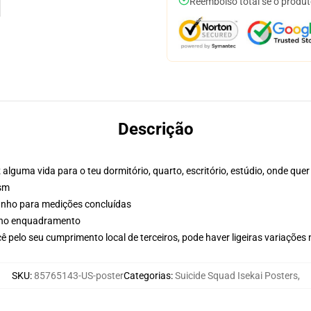
Reembolso total se o produt
Descrição
alguma vida para o teu dormitório, quarto, escritório, estúdio, onde quer
gsm
manho para medições concluídas
r no enquadramento
 pelo seu cumprimento local de terceiros, pode haver ligeiras variações
SKU
:
85765143-US-poster
Categorias
:
Suicide Squad Isekai Posters
,