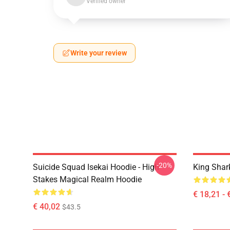
Verified owner
Write your review
-20%
Suicide Squad Isekai Hoodie - High
King Shar
Stakes Magical Realm Hoodie
€ 18,21 - 
€ 40,02
$43.5