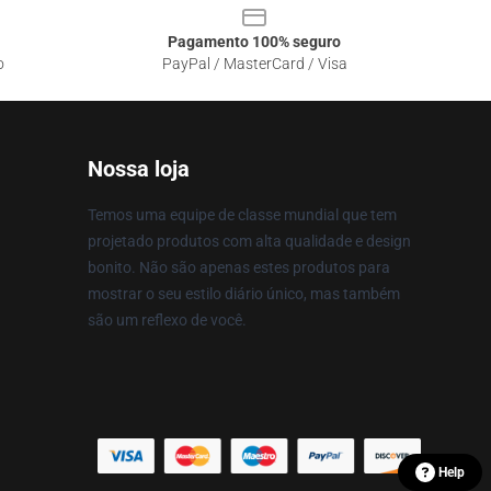
Pagamento 100% seguro
o
PayPal / MasterCard / Visa
Nossa loja
Temos uma equipe de classe mundial que tem
projetado produtos com alta qualidade e design
bonito. Não são apenas estes produtos para
mostrar o seu estilo diário único, mas também
são um reflexo de você.
Help