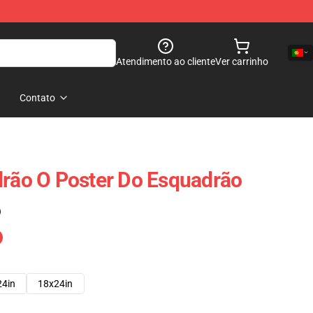
Atendimento ao cliente
Ver carrinho
Contato
drão O Poster Do Esquadrão
)
24in
18x24in