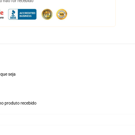
o não for recebido
 que seja
 no produto recebido