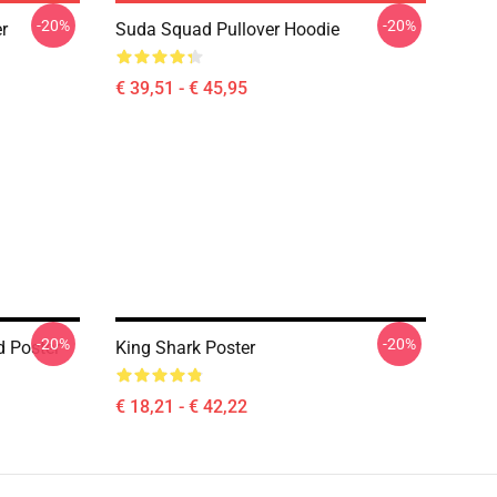
-20%
-20%
r
Suda Squad Pullover Hoodie
€ 39,51 - € 45,95
-20%
-20%
d Poster
King Shark Poster
€ 18,21 - € 42,22