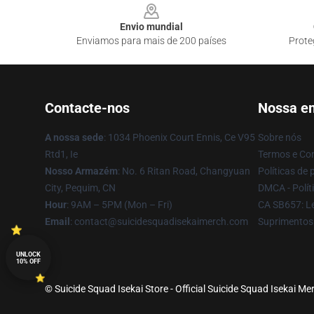
Envio mundial
Enviamos para mais de 200 países
Prote
Contacte-nos
Nossa e
A nossa sede
: 1034 Phoenix Court Ennis, Ce V95
Sobre nós
Rtd1, Ie
Termos e Co
Nosso Armazém
: No. 6 Ritan Road, Changyuan
Políticas de 
City, Pequim, CN
DMCA - Políti
Hour
: 9AM – 5PM (Mon – Fri)
CA SB657: Le
Email
: contact@suicidesquadisekaimerch.com
Suprimentos
UNLOCK
10% OFF
© Suicide Squad Isekai Store - Official Suicide Squad Isekai M