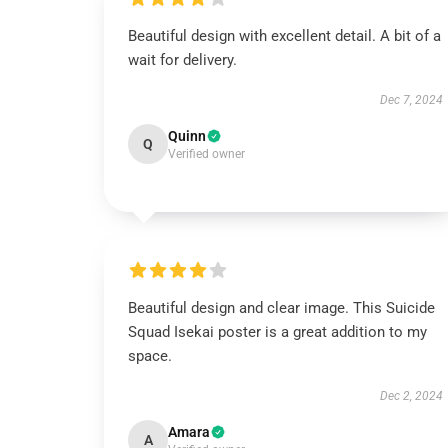
Beautiful design with excellent detail. A bit of a
wait for delivery.
Dec 7, 2024
Quinn
Q
Verified owner
Beautiful design and clear image. This Suicide
Squad Isekai poster is a great addition to my
space.
Dec 2, 2024
Amara
A