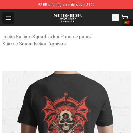
FREE
shipping on orders over $100
Suicide Squad Isekai Store - Official Suicide Squad Isek
Open menu
Início
/
Suicide Squad Isekai Pano de pano
/
Suicide Squad Isekai Camisas