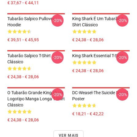
€ 37,67 - € 44,11
Tubarão Salpico Pullover
King Shark É Um Tubarão T-
-20%
-20%
Hoodie
Shirt Clássico
€ 39,51 - € 45,95
€ 24,38 - € 28,06
Tubarão Salpico T-Shirt
King Shark Essential T-Shirt
-20%
-20%
Clássico
€ 24,38 - € 28,06
€ 24,38 - € 28,06
O Tubarão Grande King Shark
DC-Weasel-The Suicide Squad
-20%
-20%
Logotipo Manga Longa T-Shirt
Poster
Clássico
€ 18,21 - € 42,22
€ 24,38 - € 28,06
VER MAIS