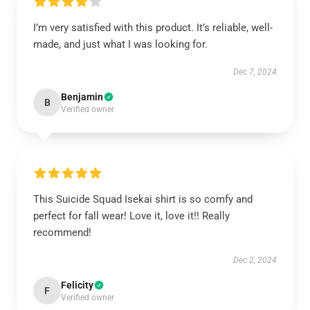
I’m very satisfied with this product. It’s reliable, well-
made, and just what I was looking for.
Dec 7, 2024
Benjamin
B
Verified owner
This Suicide Squad Isekai shirt is so comfy and
perfect for fall wear! Love it, love it!! Really
recommend!
Dec 2, 2024
Felicity
F
Verified owner