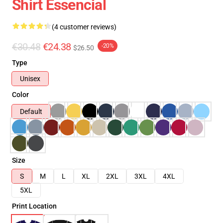
Shirt Essencial
(4 customer reviews)
€30.48
€24.38
-20%
$26.50
Type
Unisex
Color
Default
Size
S
M
L
XL
2XL
3XL
4XL
5XL
Print Location