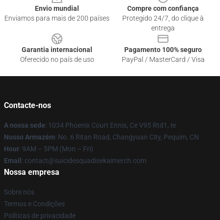
Envio mundial
Compre com confiança
Enviamos para mais de 200 países
Protegido 24/7, do clique à
entrega
Garantia internacional
Pagamento 100% seguro
Oferecido no país de uso
PayPal / MasterCard / Visa
Contacte-nos
A nossa sede
: 1034 Phoenix Court Ennis, Ce V95 Rtd1, Ie
Nosso Armazém
: No. 6 Ritan Road, Changyuan City, Pequim, CN
Hour
: 9AM – 5PM (Mon – Fri)
Email
: contact@suicidesquadisekaimerch.com
Nossa empresa
Sobre nós
Termos e Condições
Políticas de privacidade