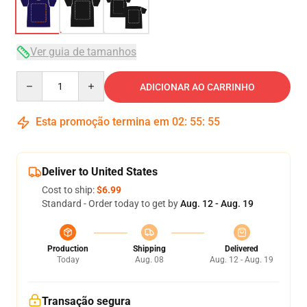
Ver guia de tamanhos
Quantity
ADICIONAR AO CARRINHO
Esta promoção termina em
02
:
55
:
54
Deliver to United States
Cost to ship:
$6.99
Standard - Order today to get by
Aug. 12 - Aug. 19
Production
Shipping
Delivered
Today
Aug. 08
Aug. 12 - Aug. 19
Transação segura