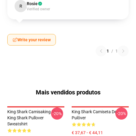
Rosie
R
Verified owner
Write your review
1
/
1
Mais vendidos produtos
King Shark Camisaking Shark
King Shark Camiseta De
-20%
-20%
King Shark Pullover
Pulôver
Sweatshirt
€ 37,67 - € 44,11