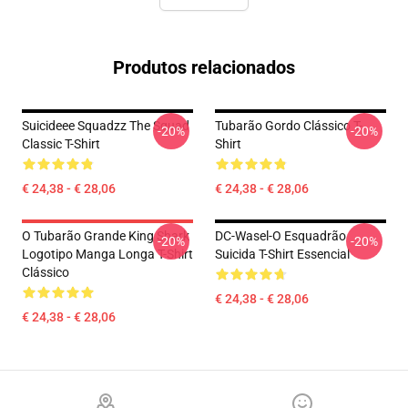
Produtos relacionados
Suicideee Squadzz The Squad
Tubarão Gordo Clássico T-
-20%
-20%
Classic T-Shirt
Shirt
€ 24,38 - € 28,06
€ 24,38 - € 28,06
O Tubarão Grande King Shark
DC-Wasel-O Esquadrão
-20%
-20%
Logotipo Manga Longa T-Shirt
Suicida T-Shirt Essencial
Clássico
€ 24,38 - € 28,06
€ 24,38 - € 28,06
Footer