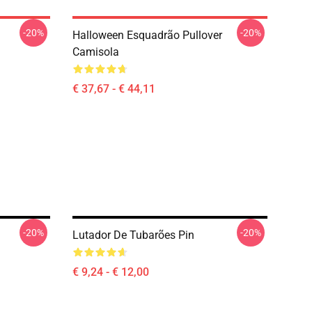
-20%
-20%
Halloween Esquadrão Pullover
Camisola
€ 37,67 - € 44,11
-20%
-20%
Lutador De Tubarões Pin
€ 9,24 - € 12,00