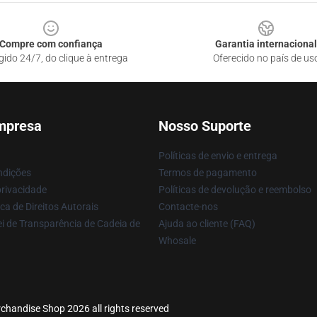
Compre com confiança
Garantia internacional
gido 24/7, do clique à entrega
Oferecido no país de us
mpresa
Nosso Suporte
Políticas de envio e entrega
ndições
Termos de pagamento
privacidade
Políticas de devolução e reembolso
ca de Direitos Autorais
Contacte-nos
i de Transparência de Cadeia de
Ajuda ao cliente (FAQ)
Whosale
erchandise Shop 2026 all rights reserved