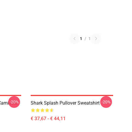
1
/
1
-20%
-20%
Camisola
Shark Splash Pullover Sweatshirt
€ 37,67 - € 44,11