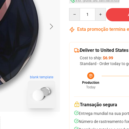
Quantity
Esta promoção termina
Deliver to United States
Cost to ship:
$6.99
Standard - Order today to g
blank template
Production
Today
Transação segura
Entrega mundial na sua por
Número de rastreamento for