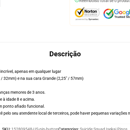
Reembolso total se o produt
Descrição
ncrível, apenas em qualquer lugar
 / 32mm) e na sua cara Grande (2,25" / 57mm)
ianças menores de 3 anos.
 à idade 8 e acima.
 ponto afiado funcional.
ê pelo seu atendente local de terceiros, pode haver pequenas variações 
SKU
:
152809548-US-pin-button
Categorias
:
Suicide Squad Isekai Pinos
,