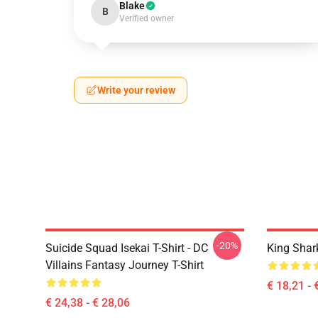
Blake
B
Verified owner
Write your review
-20%
Suicide Squad Isekai T-Shirt - DC
King Shar
Villains Fantasy Journey T-Shirt
€ 18,21 - 
€ 24,38 - € 28,06