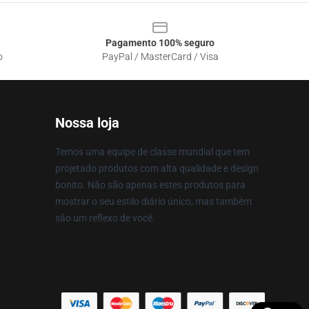
Pagamento 100% seguro
o
PayPal / MasterCard / Visa
Nossa loja
Temos uma equipe de classe mundial que tem
projetado produtos com alta qualidade e design
bonito. Não são apenas estes produtos para
mostrar o seu estilo diário único, mas também
são um reflexo de você.