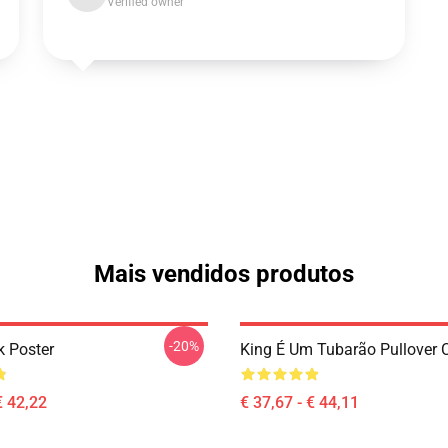
Verified owner
Mais vendidos produtos
-20%
k Poster
King É Um Tubarão Pullover 
€ 42,22
€ 37,67 - € 44,11