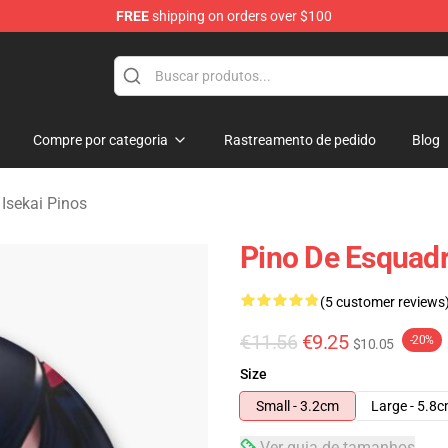
FREE
shipping on orders over $100
sekai Merchandise Shop
Compre por categoria
Rastreamento de pedido
Blog
Isekai Pinos
Pino De Esquadr
(5 customer reviews
€11.56
€9.25
-20%
$10.05
Size
Small - 3.2cm
Large - 5.8
Ver guia de tamanhos