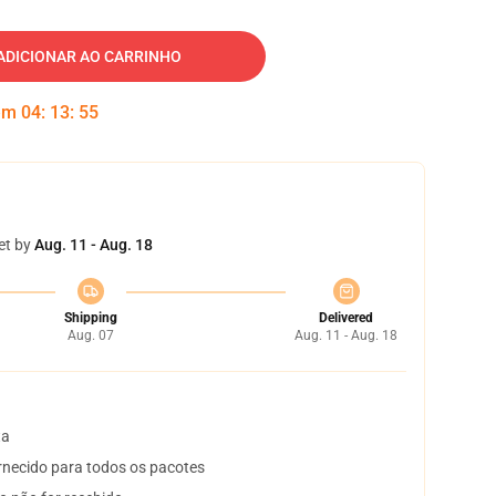
ADICIONAR AO CARRINHO
 em
04
:
13
:
54
et by
Aug. 11 - Aug. 18
Shipping
Delivered
Aug. 07
Aug. 11 - Aug. 18
ta
necido para todos os pacotes