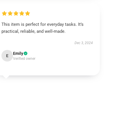
This item is perfect for everyday tasks. It’s
practical, reliable, and well-made.
Dec 3, 2024
Emily
E
Verified owner