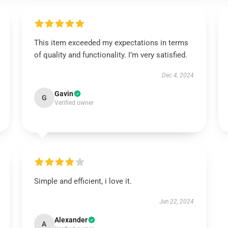
This item exceeded my expectations in terms
of quality and functionality. I’m very satisfied.
Dec 4, 2024
Gavin
G
Verified owner
Simple and efficient, i love it.
Jun 22, 2024
Alexander
A