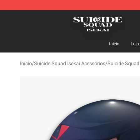
Suicide Squad Isekai Store - Official Suicide Squad I
Início
Loja
Início
/
Suicide Squad Isekai Acessórios
/
Suicide Squad 