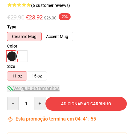
(6 customer reviews)
€29.90
€23.92
-20%
$26.00
Type
Ceramic Mug
Accent Mug
Color
Size
11 oz
15 oz
Ver guia de tamanhos
Quantity
ADICIONAR AO CARRINHO
Esta promoção termina em
04
:
41
:
54