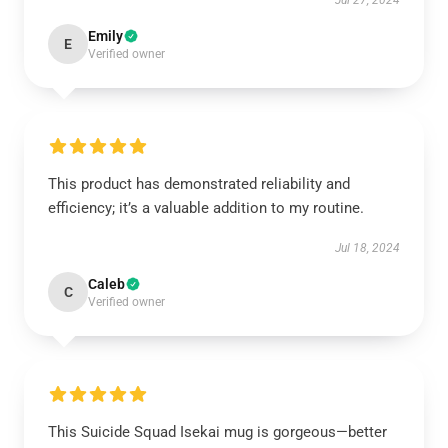
Jul 27, 2024
Emily
E
Verified owner
This product has demonstrated reliability and
efficiency; it’s a valuable addition to my routine.
Jul 18, 2024
Caleb
C
Verified owner
This Suicide Squad Isekai mug is gorgeous—better