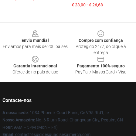
€ 23,00 - € 26,68
Footer
Envio mundial
Compre com confiança
Enviamos para mais de 200 países
Protegido 24/7, do clique à
entrega
Garantia internacional
Pagamento 100% seguro
Oferecido no país de uso
PayPal / MasterCard / Visa
Contacte-nos
A nossa sede
: 1034 Phoenix Court Ennis, Ce V95 Rtd1, Ie
Nosso Armazém
: No. 6 Ritan Road, Changyuan City, Pequim, CN
Hour
: 9AM – 5PM (Mon – Fri)
Email
: contact@suicidesquadisekaimerch.com