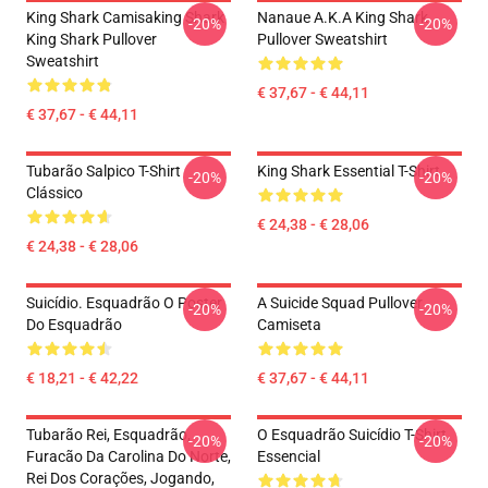
King Shark Camisaking Shark
Nanaue A.K.A King Shark
-20%
-20%
King Shark Pullover
Pullover Sweatshirt
Sweatshirt
€ 37,67 - € 44,11
€ 37,67 - € 44,11
Tubarão Salpico T-Shirt
King Shark Essential T-Shirt
-20%
-20%
Clássico
€ 24,38 - € 28,06
€ 24,38 - € 28,06
Suicídio. Esquadrão O Poster
A Suicide Squad Pullover
-20%
-20%
Do Esquadrão
Camiseta
€ 18,21 - € 42,22
€ 37,67 - € 44,11
Tubarão Rei, Esquadrão,
O Esquadrão Suicídio T-Shirt
-20%
-20%
Furacão Da Carolina Do Norte,
Essencial
Rei Dos Corações, Jogando,