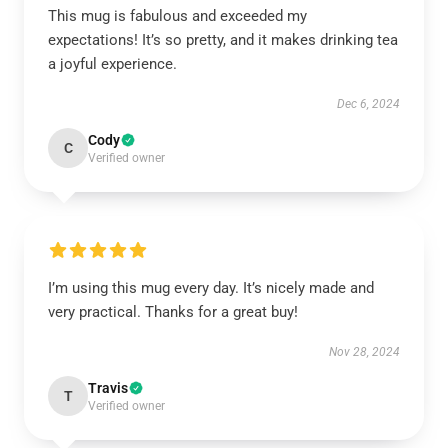
This mug is fabulous and exceeded my
expectations! It’s so pretty, and it makes drinking tea
a joyful experience.
Dec 6, 2024
Cody
C
Verified owner
I’m using this mug every day. It’s nicely made and
very practical. Thanks for a great buy!
Nov 28, 2024
Travis
T
Verified owner