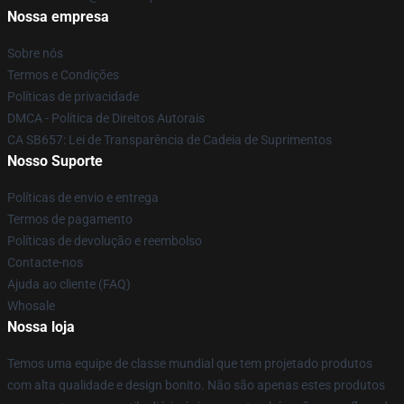
Nossa empresa
Sobre nós
Termos e Condições
Políticas de privacidade
DMCA - Política de Direitos Autorais
CA SB657: Lei de Transparência de Cadeia de Suprimentos
Nosso Suporte
Políticas de envio e entrega
Termos de pagamento
Políticas de devolução e reembolso
Contacte-nos
Ajuda ao cliente (FAQ)
Whosale
Nossa loja
Temos uma equipe de classe mundial que tem projetado produtos
com alta qualidade e design bonito. Não são apenas estes produtos