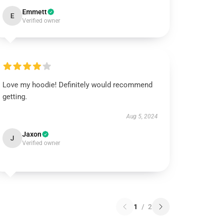
Emmett
E
Verified owner
Love my hoodie! Definitely would recommend
getting.
Aug 5, 2024
Jaxon
J
Verified owner
1
/
2