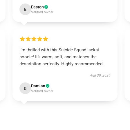
Easton
E
Verified owner
I’m thrilled with this Suicide Squad Isekai
hoodie! It’s warm, soft, and matches the
description perfectly. Highly recommended!
Aug 30, 2024
Damian
D
Verified owner