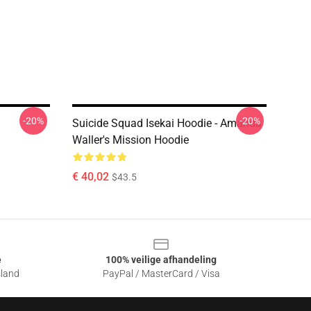
-20%
-20%
Suicide Squad Isekai Hoodie - Amanda
Waller's Mission Hoodie
€ 40,02
$43.5
e
100% veilige afhandeling
sland
PayPal / MasterCard / Visa