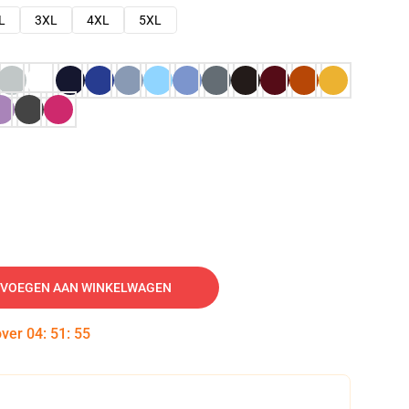
L
3XL
4XL
5XL
VOEGEN AAN WINKELWAGEN
over
04
:
51
:
54