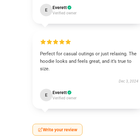
Everett
E
Verified owner
Perfect for casual outings or just relaxing. The
hoodie looks and feels great, and it’s true to
size.
Dec 3, 2024
Everett
E
Verified owner
Write your review