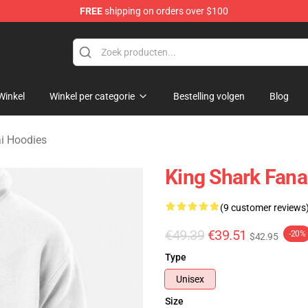
FREE
shipping on orders over $100
sekai Merchandise Shop
Winkel
Winkel per categorie
Bestelling volgen
Blog
ai Hoodies
King Shark Fana
(9 customer reviews
€49.39
€39.51
-20%
$42.95
Type
Unisex
Size