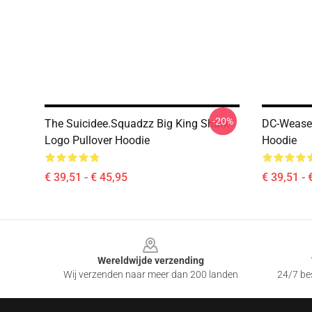
-20%
The Suicidee.Squadzz Big King Shark
DC-Weasel
Logo Pullover Hoodie
Hoodie
€ 39,51 - € 45,95
€ 39,51 - 
Footer
Wereldwijde verzending
Wij verzenden naar meer dan 200 landen
24/7 bes