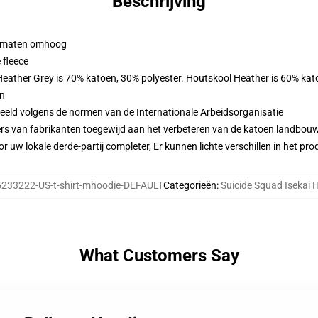
Beschrijving
 2 maten omhoog
 fleece
 Heather Grey is 70% katoen, 30% polyester. Houtskool Heather is 60% kat
en
eeld volgens de normen van de Internationale Arbeidsorganisatie
ers van fabrikanten toegewijd aan het verbeteren van de katoen landbouw 
r uw lokale derde-partij completer, Er kunnen lichte verschillen in het p
233222-US-t-shirt-mhoodie-DEFAULT
Categorieën
:
Suicide Squad Isekai 
What Customers Say