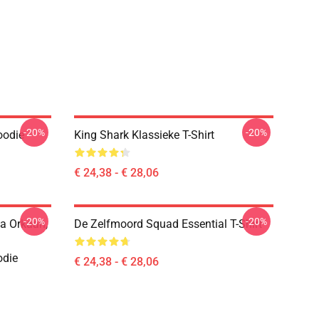
-20%
-20%
oodie
King Shark Klassieke T-Shirt
€ 24,38 - € 28,06
-20%
-20%
na Orkaan,
De Zelfmoord Squad Essential T-Shirt
odie
€ 24,38 - € 28,06