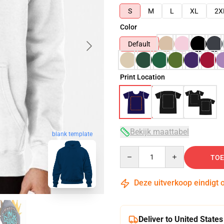
S
M
L
XL
2X
Color
Default
Print Location
Bekijk maattabel
blank template
Quantity
TOE
Deze uitverkoop eindigt 
Deliver to United States