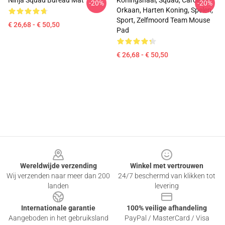
Ninja Squad Bureau Mat
Koningshaai, Squad, Carolina
-20%
-20%
Orkaan, Harten Koning, Spelen,
Sport, Zelfmoord Team Mouse
€ 26,68 - € 50,50
Pad
€ 26,68 - € 50,50
Footer
Wereldwijde verzending
Winkel met vertrouwen
Wij verzenden naar meer dan 200
24/7 beschermd van klikken tot
landen
levering
Internationale garantie
100% veilige afhandeling
Aangeboden in het gebruiksland
PayPal / MasterCard / Visa