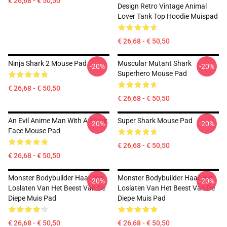
€ 26,68 - € 50,50
Design Retro Vintage Animal
Lover Tank Top Hoodie Muispad
€ 26,68 - € 50,50
Ninja Shark 2 Mouse Pad
Muscular Mutant Shark
-20%
-20%
Superhero Mouse Pad
€ 26,68 - € 50,50
€ 26,68 - € 50,50
An Evil Anime Man With A Shark
Super Shark Mouse Pad
-20%
-20%
Face Mouse Pad
€ 26,68 - € 50,50
€ 26,68 - € 50,50
Monster Bodybuilder Haai: Het
Monster Bodybuilder Haai: Het
-20%
-20%
Loslaten Van Het Beest Van De
Loslaten Van Het Beest Van De
Diepe Muis Pad
Diepe Muis Pad
€ 26,68 - € 50,50
€ 26,68 - € 50,50