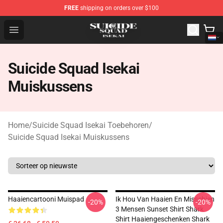
FREE
shipping on orders over $100
Suicide Squad Isekai Store - Official Suicide Squad Isek
Open menu
Suicide Squad Isekai
Muiskussens
Home
/
Suicide Squad Isekai Toebehoren
/
Suicide Squad Isekai Muiskussens
Haaiencartooni Muispad
Ik Hou Van Haaien En Misschien
-20%
-20%
3 Mensen Sunset Shirt Shark
Shirt Haaiengeschenken Shark