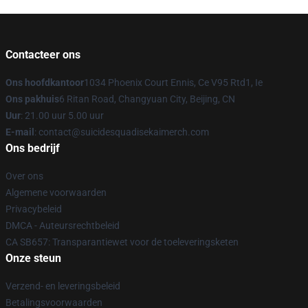
Contacteer ons
Ons hoofdkantoor
1034 Phoenix Court Ennis, Ce V95 Rtd1, Ie
Ons pakhuis
6 Ritan Road, Changyuan City, Beijing, CN
Uur
: 21.00 uur 5.00 uur
E-mail
: contact@suicidesquadisekaimerch.com
Ons bedrijf
Over ons
Algemene voorwaarden
Privacybeleid
DMCA - Auteursrechtbeleid
CA SB657: Transparantiewet voor de toeleveringsketen
Onze steun
Verzend- en leveringsbeleid
Betalingsvoorwaarden