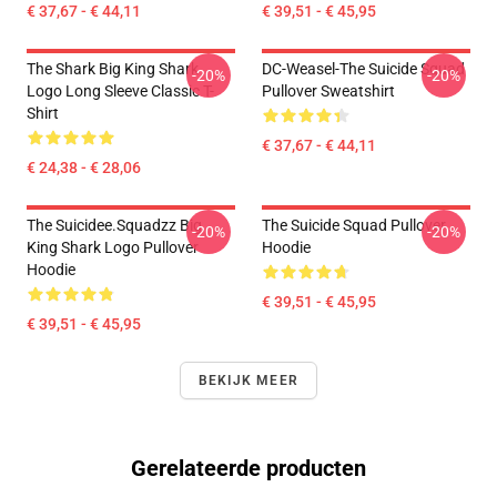
€ 37,67 - € 44,11
€ 39,51 - € 45,95
The Shark Big King Shark
DC-Weasel-The Suicide Squad
-20%
-20%
Logo Long Sleeve Classic T-
Pullover Sweatshirt
Shirt
€ 37,67 - € 44,11
€ 24,38 - € 28,06
The Suicidee.Squadzz Big
The Suicide Squad Pullover
-20%
-20%
King Shark Logo Pullover
Hoodie
Hoodie
€ 39,51 - € 45,95
€ 39,51 - € 45,95
BEKIJK MEER
Gerelateerde producten