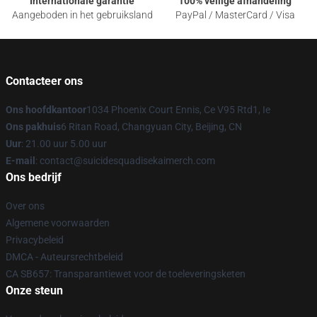
Internationale garantie
100% veilige afhandeling
Aangeboden in het gebruiksland
PayPal / MasterCard / Visa
Contacteer ons
Ons hoofdkantoor
1034 Phoenix Court Ennis, Ce V95 Rtd1, Ie
Ons pakhuis
6 Ritan Road, Changyuan City, Beijing, CN
Uur
: 21.00 uur 5.00 uur
E-mail
: contact@suicidesquadisekaimerch.com
Ons bedrijf
Over ons
Algemene voorwaarden
Privacybeleid
DMCA - Auteursrechtbeleid
CA SB657: Transparantiewet voor de toeleveringsketen
Onze steun