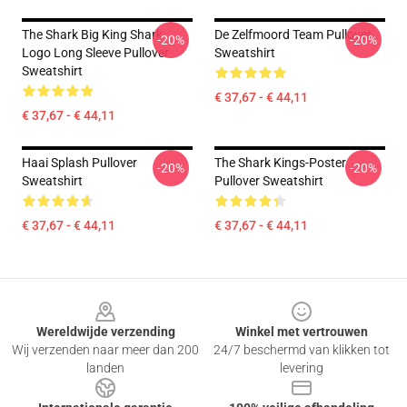
The Shark Big King Shark
De Zelfmoord Team Pullover
-20%
-20%
Logo Long Sleeve Pullover
Sweatshirt
Sweatshirt
€ 37,67 - € 44,11
€ 37,67 - € 44,11
Haai Splash Pullover
The Shark Kings-Poster
-20%
-20%
Sweatshirt
Pullover Sweatshirt
€ 37,67 - € 44,11
€ 37,67 - € 44,11
Footer
Wereldwijde verzending
Winkel met vertrouwen
Wij verzenden naar meer dan 200
24/7 beschermd van klikken tot
landen
levering