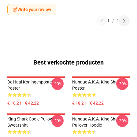
Write your review
1
/
2
Best verkochte producten
De Haai Koningenposter
Nanaue A.K.A. King Shark
-20%
-20%
Poster
Poster
€ 18,21 - € 42,22
€ 18,21 - € 42,22
King Shark Coole Pullover
Nanaue A.K.A. King Shark
-20%
-20%
Sweatshirt
Pullover Hoodie