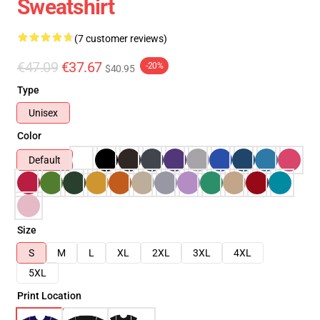
Sweatshirt
(7 customer reviews)
€47.09
€37.67
-20%
$40.95
Type
Unisex
Color
Default
Size
S
M
L
XL
2XL
3XL
4XL
5XL
Print Location