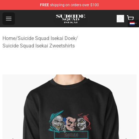
FREE
shipping on orders over $100
Suicide Squad Isekai Store - Official Suicide Squad Isek
Open menu
Home
/
Suicide Squad Isekai Doek
/
Suicide Squad Isekai Zweetshirts