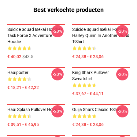
Best verkochte producten
Suicide Squad Isekai Hoodie -
Suicide Squad Isekai T-Shirt -
-20%
-20%
Task Force X Adventure
Harley Quinn In Another World
Hoodie
T-Shirt
€ 40,02
$43.5
€ 24,38 - € 28,06
Haaiposter
King Shark Pullover
-20%
-20%
Sweatshirt
€ 18,21 - € 42,22
€ 37,67 - € 44,11
Haai Splash Pullover Hoodie
Ouija Shark Classic T-Shirt
-20%
-20%
€ 39,51 - € 45,95
€ 24,38 - € 28,06