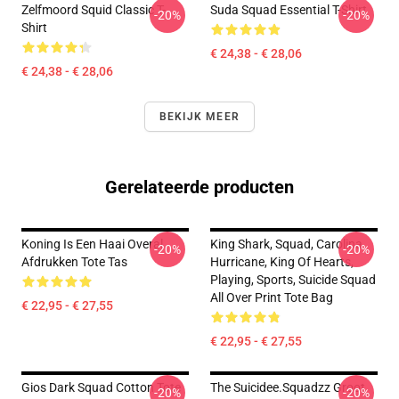
Zelfmoord Squid Classic T-
Suda Squad Essential T-Shirt
-20%
-20%
Shirt
€ 24,38 - € 28,06
€ 24,38 - € 28,06
BEKIJK MEER
Gerelateerde producten
Koning Is Een Haai Overal
King Shark, Squad, Carolina
-20%
-20%
Afdrukken Tote Tas
Hurricane, King Of Hearts,
Playing, Sports, Suicide Squad
All Over Print Tote Bag
€ 22,95 - € 27,55
€ 22,95 - € 27,55
Gios Dark Squad Cotton Tote
The Suicidee.Squadzz Groot
-20%
-20%