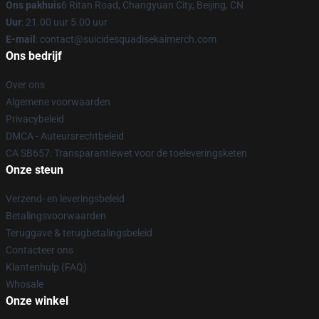
Ons pakhuis
6 Ritan Road, Changyuan City, Beijing, CN
Uur
: 21.00 uur 5.00 uur
E-mail
: contact@suicidesquadisekaimerch.com
Ons bedrijf
Over ons
Algemene voorwaarden
Privacybeleid
DMCA - Auteursrechtbeleid
CA SB657: Transparantiewet voor de toeleveringsketen
Onze steun
Verzend- en leveringsbeleid
Betalingsvoorwaarden
Teruggave & terugbetalingsbeleid
Contacteer ons
Klantenhulp (FAQ)
Whosale
Onze winkel