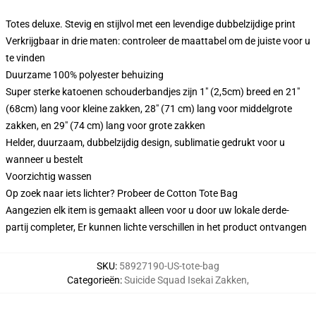
Totes deluxe. Stevig en stijlvol met een levendige dubbelzijdige print
Verkrijgbaar in drie maten: controleer de maattabel om de juiste voor u
te vinden
Duurzame 100% polyester behuizing
Super sterke katoenen schouderbandjes zijn 1" (2,5cm) breed en 21"
(68cm) lang voor kleine zakken, 28" (71 cm) lang voor middelgrote
zakken, en 29" (74 cm) lang voor grote zakken
Helder, duurzaam, dubbelzijdig design, sublimatie gedrukt voor u
wanneer u bestelt
Voorzichtig wassen
Op zoek naar iets lichter? Probeer de Cotton Tote Bag
Aangezien elk item is gemaakt alleen voor u door uw lokale derde-
partij completer, Er kunnen lichte verschillen in het product ontvangen
SKU
:
58927190-US-tote-bag
Categorieën
:
Suicide Squad Isekai Zakken
,