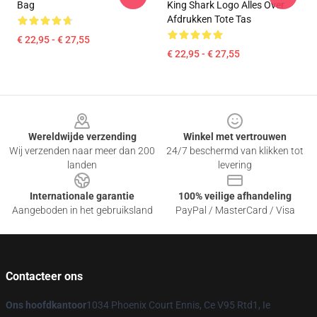
Bag
King Shark Logo Alles Over
Afdrukken Tote Tas
€ 22,95 - € 27,55
€ 22,95 - € 27,55
Footer
Wereldwijde verzending
Winkel met vertrouwen
Wij verzenden naar meer dan 200
24/7 beschermd van klikken tot
landen
levering
Internationale garantie
100% veilige afhandeling
Aangeboden in het gebruiksland
PayPal / MasterCard / Visa
Contacteer ons
Ons hoofdkantoor
1034 Phoenix Court Ennis, Ce V95 Rtd1, Ie