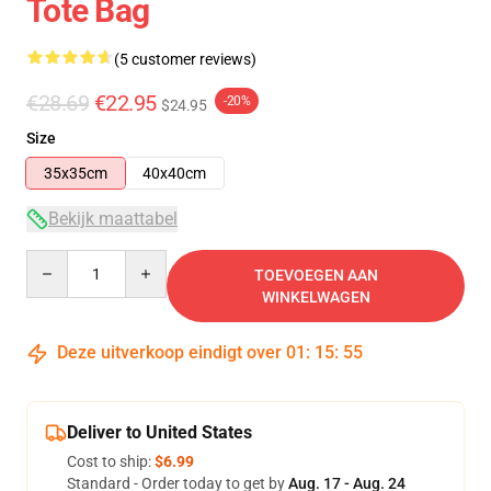
Tote Bag
(5 customer reviews)
€28.69
€22.95
-20%
$24.95
Size
35x35cm
40x40cm
Bekijk maattabel
Quantity
TOEVOEGEN AAN
WINKELWAGEN
Deze uitverkoop eindigt over
01
:
15
:
54
Deliver to United States
Cost to ship:
$6.99
Standard - Order today to get by
Aug. 17 - Aug. 24