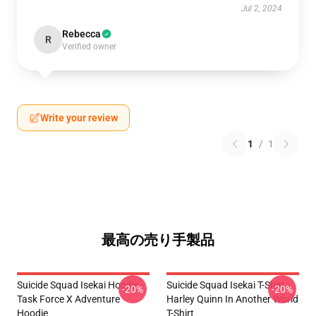
Jul 2, 2024
Rebecca
R
Verified owner
Write your review
1
/
1
最高の売り手製品
Suicide Squad Isekai Hoodie -
Suicide Squad Isekai T-Shirt -
-20%
-20%
Task Force X Adventure
Harley Quinn In Another World
Hoodie
T-Shirt