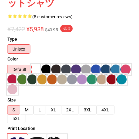
ットシャツ
(5 customer reviews)
¥7,422
¥5,938
-20%
$40.95
Type
Unisex
Color
Default
Size
S
M
L
XL
2XL
3XL
4XL
5XL
Print Location