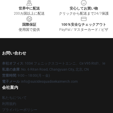
世界中に配送
安心してお買い物
200カ国以上に配送
クリックから配送まで24/7保護
国際保証
100％安全なチェックアウト
使用国で提供
PayPal / マスターカード / ビザ
お問い合わせ
本社オフィス
: 1034 フェニックスコートエンニ、Ce V95 Rtd1、Ie
私達の倉庫
: No. 6 Ritan Road, Changyuan City, 北京, CN
営業時間
: 9:00～18:00(月～金)
電子メール
: info@suicidesquadisekaimerch.com
会社案内
私たちについて
利用規約
プライバシーポリシー