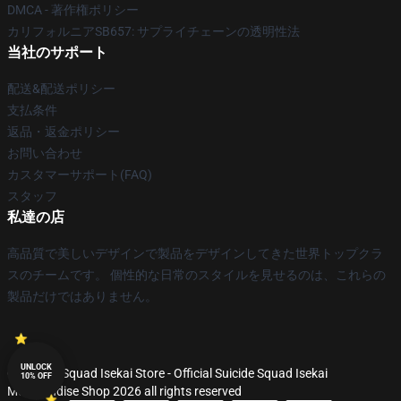
DMCA - 著作権ポリシー
カリフォルニアSB657: サプライチェーンの透明性法
当社のサポート
配送&配送ポリシー
支払条件
返品・返金ポリシー
お問い合わせ
カスタマーサポート(FAQ)
スタッフ
私達の店
高品質で美しいデザインで製品をデザインしてきた世界トップクラ
スのチームです。 個性的な日常のスタイルを見せるのは、これらの
製品だけではありません。
UNLOCK
© Suicide Squad Isekai Store - Official Suicide Squad Isekai
10% OFF
Merchandise Shop 2026 all rights reserved