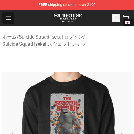
FREE
shipping on orders over $100
Suicide Squad Isekai Store - Official Suicide Squad Isek
Open menu
ホーム
/
Suicide Squad Isekai ログイン
/
Suicide Squad Isekai スウェットシャツ