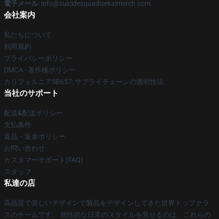
電子メール
: info@suicidesquadisekaimerch.com
会社案内
私たちについて
利用規約
プライバシーポリシー
DMCA - 著作権ポリシー
カリフォルニアSB657: サプライチェーンの透明性法
当社のサポート
配送&配送ポリシー
支払条件
返品・返金ポリシー
お問い合わせ
カスタマーサポート(FAQ)
スタッフ
私達の店
高品質で美しいデザインで製品をデザインしてきた世界トップクラ
スのチームです。 個性的な日常のスタイルを見せるのは、これらの