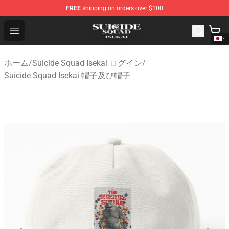
FREE
shipping on orders over $100
Suicide Squad Isekai Store - Official Suicide Squad Isek
Open menu
ホーム
/
Suicide Squad Isekai ログイン
/
Suicide Squad Isekai 帽子及び帽子