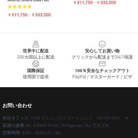
￥311,750 - ￥333,500
￥311,750 - ￥333,500
Footer
世界中に配送
安心してお買い物
200カ国以上に配送
クリックから配送まで24/7保護
国際保証
100％安全なチェックアウト
使用国で提供
PayPal / マスターカード / ビザ
お問い合わせ
本社オフィス
: 1034 フェニックスコートエンニ、Ce V95 Rtd1、Ie
私達の倉庫
: No. 6 Ritan Road, Changyuan City, 北京, CN
営業時間
: 9:00～18:00(月～金)