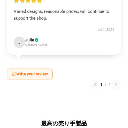
Varied designs, reasonable prices, will continue to
support the shop.
Jul 1, 2024
Julia
J
Verified owner
Write your review
1
/
1
最高の売り手製品