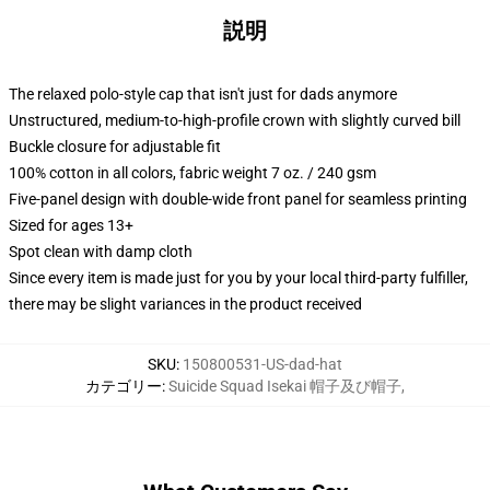
説明
The relaxed polo-style cap that isn't just for dads anymore
Unstructured, medium-to-high-profile crown with slightly curved bill
Buckle closure for adjustable fit
100% cotton in all colors, fabric weight 7 oz. / 240 gsm
Five-panel design with double-wide front panel for seamless printing
Sized for ages 13+
Spot clean with damp cloth
Since every item is made just for you by your local third-party fulfiller,
there may be slight variances in the product received
SKU
:
150800531-US-dad-hat
カテゴリー
:
Suicide Squad Isekai 帽子及び帽子
,