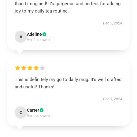
than I imagined! It’s gorgeous and perfect for adding
joy to my daily tea routine.
Dec 5, 2024
Adeline
A
Verified owner
This is definitely my go to daily mug. It’s well crafted
and useful! Thanks!
Dec 3, 2024
Carter
C
Verified owner