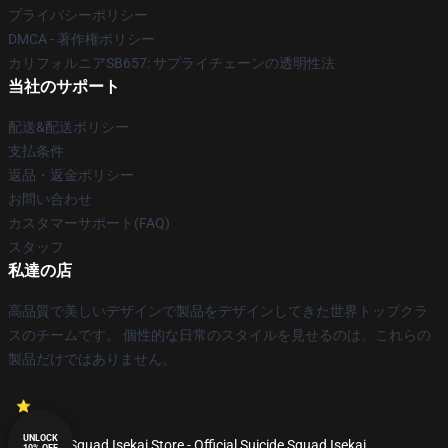
プライバシーポリシー
DMCA - 著作権ポリシー
カリフォルニアSB657: サプライチェーンの透明性法
当社のサポート
配送&配送ポリシー
支払条件
返品・返金ポリシー
お問い合わせ
カスタマーサポート(FAQ)
スタッフ
私達の店
高品質で美しいデザインで製品をデザインしてきた世界トップクラ
スのチームです。 個性的な日常のスタイルを見せるのは、これらの
製品だけではありません。
UNLOCK
© Suicide Squad Isekai Store - Official Suicide Squad Isekai
10% OFF