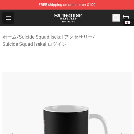
FREE
shipping on orders over $100
Suicide Squad Isekai Store - Official Suicide Squad Isek
Open menu
ホーム
/
Suicide Squad Isekai アクセサリー
/
Suicide Squad Isekai ログイン