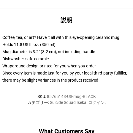
説明
Coffee, tea, or art? Have it all with this eye-opening ceramic mug
Holds 11.8 US fl. oz. (350 ml)
Mug diameter is 3.2" (8.2 cm), not including handle
Dishwasher-safe ceramic
Wraparound design printed for you when you order
Since every item is made just for you by your local third-party fulfiller,
there may be slight variances in the product received
SKU
:
85765143-US-mug-BLACK
カテゴリー
:
Suicide Squad Isekai ログイン
,
What Customers Say