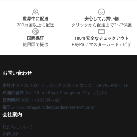
Footer
世界中に配送
安心してお買い物
200カ国以上に配送
クリックから配送まで24/7保護
国際保証
100％安全なチェックアウト
使用国で提供
PayPal / マスターカード / ビザ
お問い合わせ
本社オフィス
: 1034 フェニックスコートエンニ、Ce V95 Rtd1、Ie
私達の倉庫
: No. 6 Ritan Road, Changyuan City, 北京, CN
営業時間
: 9:00～18:00(月～金)
電子メール
: info@suicidesquadisekaimerch.com
会社案内
私たちについて
利用規約