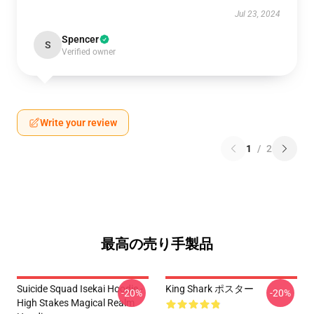
Jul 23, 2024
Spencer
S
Verified owner
Write your review
1
/
2
最高の売り手製品
Suicide Squad Isekai Hoodie -
King Shark ポスター
-20%
-20%
High Stakes Magical Realm