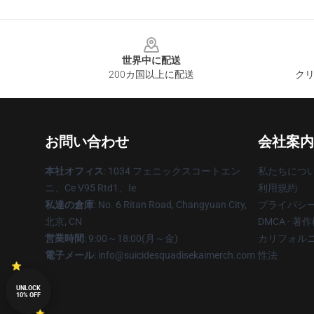
Footer
世界中に配送
200カ国以上に配送
クリ
お問い合わせ
会社案内
本社オフィス
: 1034 フェニックスコートエン
私たちにつ
ニ、Ce V95 Rtd1、Ie
利用規約
私達の倉庫
: No. 6 Ritan Road, Changyuan City,
プライバシ
北京, CN
DMCA - 
営業時間
: 9:00～18:00(月～金)
カリフォルニ
電子メール
: info@suicidesquadisekaimerch.com
性法
UNLOCK
10% OFF