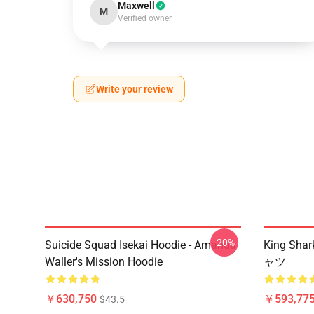
Maxwell
M
Verified owner
Write your review
-20%
Suicide Squad Isekai Hoodie - Amanda
King S
Waller's Mission Hoodie
ャツ
￥630,750
￥593,775
$43.5