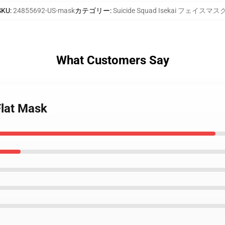
SKU
:
24855692-US-mask
カテゴリー
:
Suicide Squad Isekai フェイスマス
What Customers Say
Flat Mask