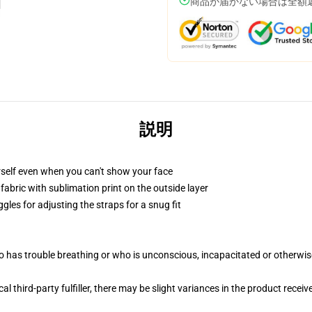
商品が届かない場合は全額
説明
self even when you can't show your face
abric with sublimation print on the outside layer
gles for adjusting the straps for a snug fit
 has trouble breathing or who is unconscious, incapacitated or otherwi
al third-party fulfiller, there may be slight variances in the product receiv