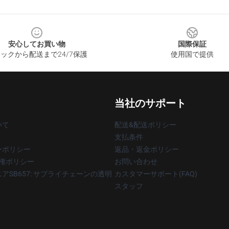
安心してお買い物
国際保証
ックから配送まで24/7保護
使用国で提供
当社のサポート
いて
配送&配送ポリシー
支払条件
ーポリシー
返品・返金ポリシー
著作権ポリシー
お問い合わせ
アSB657: サプライチェーンの透明
カスタマーサポート(FAQ)
スタッフ