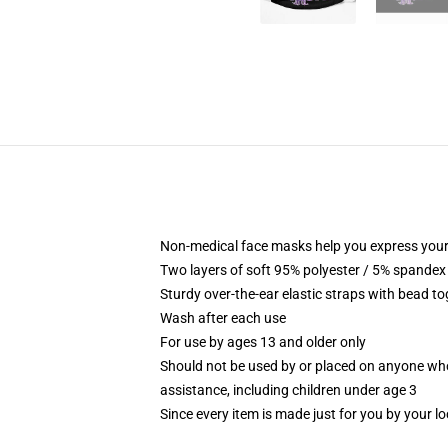
Non-medical face masks help you express your
Two layers of soft 95% polyester / 5% spandex f
Sturdy over-the-ear elastic straps with bead tog
Wash after each use
For use by ages 13 and older only
Should not be used by or placed on anyone who
assistance, including children under age 3
Since every item is made just for you by your loc