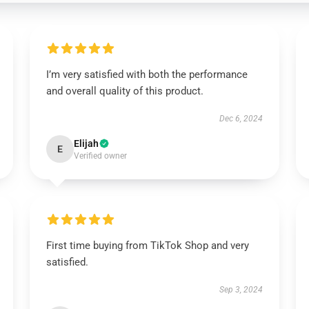
I’m very satisfied with both the performance
and overall quality of this product.
Dec 6, 2024
Elijah
E
Verified owner
First time buying from TikTok Shop and very
satisfied.
Sep 3, 2024