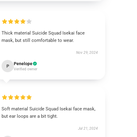
Thick material Suicide Squad Isekai face
mask, but still comfortable to wear.
Nov 29, 2024
Penelope
P
Verified owner
Soft material Suicide Squad Isekai face mask,
but ear loops are a bit tight.
Jul 21, 2024