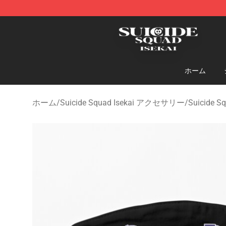
Suicide Squad Isekai Store - Official Suicide Squad I
ホーム
ホーム
/
Suicide Squad Isekai アクセサリー
/
Suicide