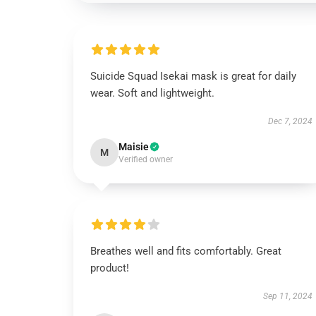
Suicide Squad Isekai mask is great for daily
wear. Soft and lightweight.
Dec 7, 2024
Maisie
M
Verified owner
Breathes well and fits comfortably. Great
product!
Sep 11, 2024