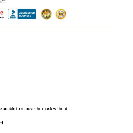
返金
se unable to remove the mask without
ed