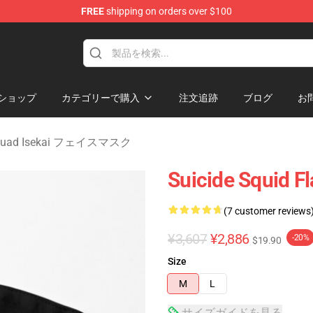
FREE
shipping on orders over $100
sekai Merchandise Shop
ショップ
カテゴリーで購入
注文追跡
ブログ
お
 Squad Isekai フェイスマスク
Suicide Squid F
(7 customer reviews
¥3,607
¥2,886
-20%
$19.90
Size
M
L
サイズガイドを見る