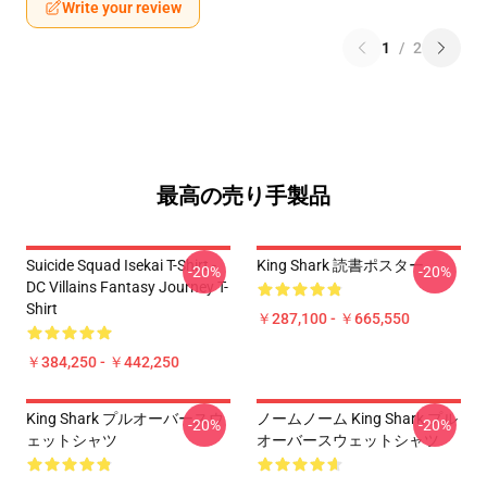
Write your review
1
/
2
最高の売り手製品
Suicide Squad Isekai T-Shirt -
King Shark 読書ポスター
-20%
-20%
DC Villains Fantasy Journey T-
Shirt
￥287,100 - ￥665,550
￥384,250 - ￥442,250
King Shark プルオーバースウ
ノームノーム King Shark プル
-20%
-20%
ェットシャツ
オーバースウェットシャツ