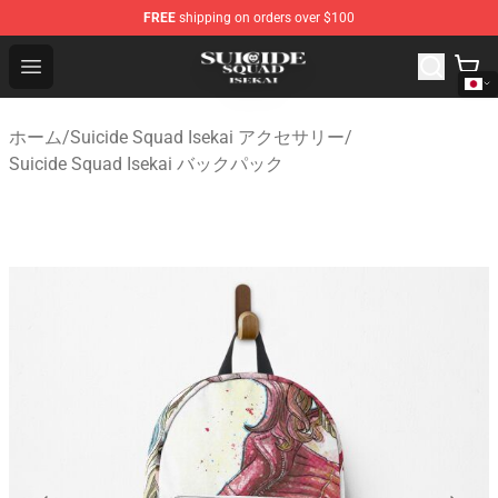
FREE
shipping on orders over $100
Suicide Squad Isekai Store - Official Suicide Squad Isek
Open menu
ホーム
/
Suicide Squad Isekai アクセサリー
/
Suicide Squad Isekai バックパック