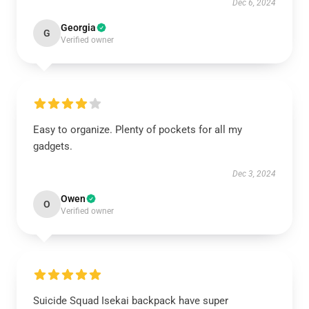
Dec 6, 2024
Georgia
G
Verified owner
Easy to organize. Plenty of pockets for all my
gadgets.
Dec 3, 2024
Owen
O
Verified owner
Suicide Squad Isekai backpack have super