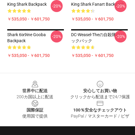
King Shark Backpack
King Shark Fanart Backpack
-20%
-20%
￥535,050 - ￥601,750
￥535,050 - ￥601,750
Shark 6ix9ine Gooba
DC-Weasel-Theの自殺隊のバ
-20%
-20%
Backpack
ックパック
￥535,050 - ￥601,750
￥535,050 - ￥601,750
Footer
世界中に配送
安心してお買い物
200カ国以上に配送
クリックから配送まで24/7保護
国際保証
100％安全なチェックアウト
使用国で提供
PayPal / マスターカード / ビザ