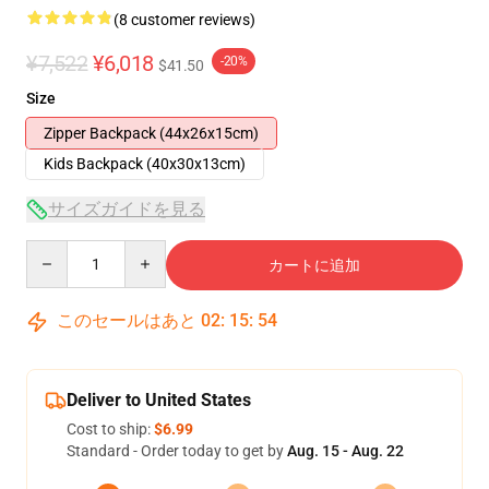
(8 customer reviews)
¥7,522
¥6,018
-20%
$41.50
Size
Zipper Backpack (44x26x15cm)
Kids Backpack (40x30x13cm)
サイズガイドを見る
Quantity
カートに追加
このセールはあと
02
:
15
:
54
Deliver to United States
Cost to ship:
$6.99
Standard - Order today to get by
Aug. 15 - Aug. 22