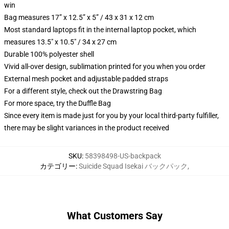
win
Bag measures 17” x 12.5” x 5” / 43 x 31 x 12 cm
Most standard laptops fit in the internal laptop pocket, which
measures 13.5" x 10.5" / 34 x 27 cm
Durable 100% polyester shell
Vivid all-over design, sublimation printed for you when you order
External mesh pocket and adjustable padded straps
For a different style, check out the Drawstring Bag
For more space, try the Duffle Bag
Since every item is made just for you by your local third-party fulfiller,
there may be slight variances in the product received
SKU
:
58398498-US-backpack
カテゴリー
:
Suicide Squad Isekai バックパック
,
What Customers Say