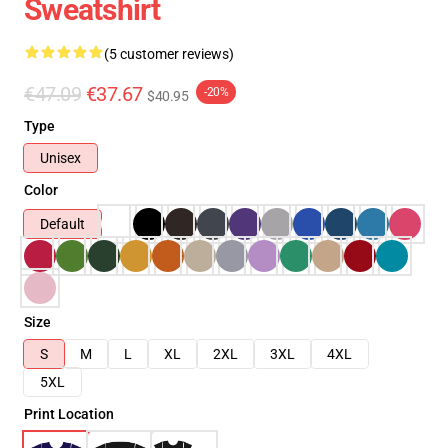
Sweatshirt
(5 customer reviews)
€47.09
€37.67
-20%
$40.95
Type
Unisex
Color
Default
Size
S
M
L
XL
2XL
3XL
4XL
5XL
Print Location