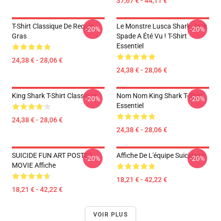
37,67 € - 44,11 €
T-Shirt Classique De Requin
Le Monstre Lusca Shark-Jack
-20%
-20%
Gras
Spade A Été Vu ! T-Shirt
Essentiel
24,38 € - 28,06 €
24,38 € - 28,06 €
King Shark T-Shirt Classique
Nom Nom King Shark T-Shirt
-20%
-20%
Essentiel
24,38 € - 28,06 €
24,38 € - 28,06 €
SUICIDE FUN ART POSTER
Affiche De L'équipe Suicidaire
-20%
-20%
MOVIE Affiche
18,21 € - 42,22 €
18,21 € - 42,22 €
VOIR PLUS