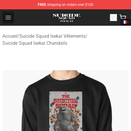
FREE
shipping on orders over $100
Suicide Squad Isekai Store - Official Suicide Squad Isek
Open menu
Accueil
/
Suicide Squad Isekai Vêtements
/
Suicide Squad Isekai Chandails