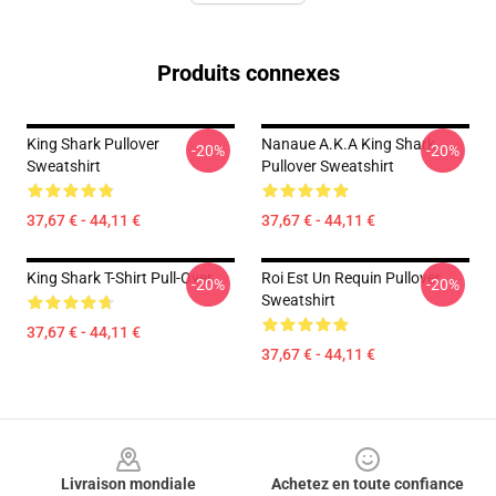
Produits connexes
King Shark Pullover
Nanaue A.K.A King Shark
-20%
-20%
Sweatshirt
Pullover Sweatshirt
37,67 € - 44,11 €
37,67 € - 44,11 €
King Shark T-Shirt Pull-Over
Roi Est Un Requin Pullover
-20%
-20%
Sweatshirt
37,67 € - 44,11 €
37,67 € - 44,11 €
Footer
Livraison mondiale
Achetez en toute confiance