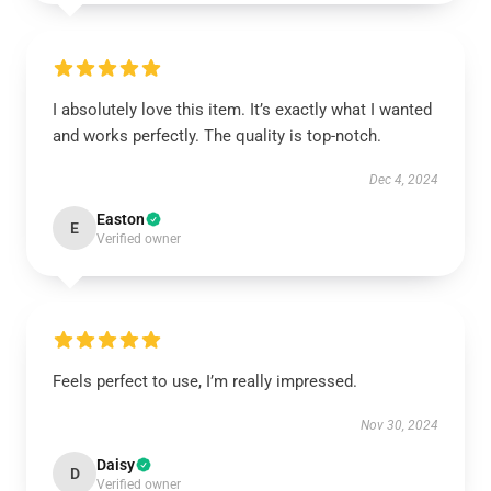
I absolutely love this item. It’s exactly what I wanted
and works perfectly. The quality is top-notch.
Dec 4, 2024
Easton
E
Verified owner
Feels perfect to use, I’m really impressed.
Nov 30, 2024
Daisy
D
Verified owner