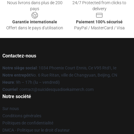
Nous livrons dans plus de 200
24/7 Protected from clicks to
pays
delivery
Garantie internationale
Paiement 100% sécurisé
Offert dans le pays d'utilisation
PayPal / MasterCard / Visa
Contactez-nous
Notre siège social
: 1034 Phoenix Court Ennis, Ce V95 Rtd1, Ie
Notre entrepôt
No. 6 Rue Ritan, ville de Changyuan, Beijing, CN
Heure
: 9h – 17h (lu – vendredi)
Courriel
: contact@suicidesquadisekaimerch.com
Notre société
Sur nous
Conditions générales
Politiques de confidentialité
DMCA - Politique sur le droit d'auteur