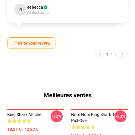
Rebecca
R
Verified owner
Write your review
1
/
1
Meilleures ventes
King Shark Affiche
Nom Nom King Shark T-Shirt
-20%
-20%
Pull-Over
18,21 € - 42,22 €