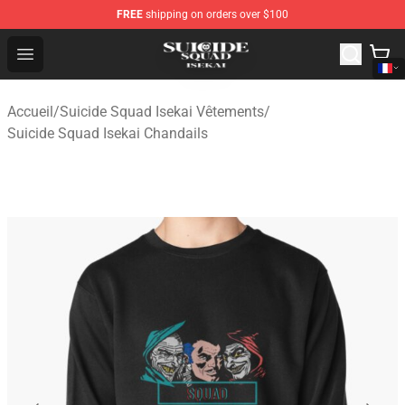
FREE
shipping on orders over $100
Suicide Squad Isekai Store - Official Suicide Squad Isek
Open menu
Accueil
/
Suicide Squad Isekai Vêtements
/
Suicide Squad Isekai Chandails