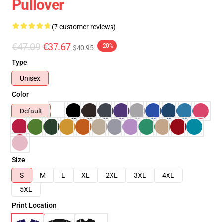
Pullover
(7 customer reviews)
€47.09
€37.67
-20%
$40.95
Type
Unisex
Color
Default
Size
S
M
L
XL
2XL
3XL
4XL
5XL
Print Location