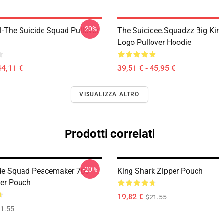
-20%
-The Suicide Squad Pullover
The Suicidee.Squadzz Big Ki
Logo Pullover Hoodie
44,11 €
39,51 € - 45,95 €
VISUALIZZA ALTRO
Prodotti correlati
-20%
de Squad Peacemaker 70s
King Shark Zipper Pouch
per Pouch
19,82 €
$21.55
1.55