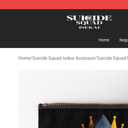
Suicide Squad Isekai Store - Official Suicide Squad I
Home
Nego
Home
/
Suicide Squad Isekai Accessori
/
Suicide Squad I