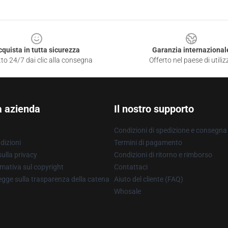
cquista in tutta sicurezza
Garanzia internazional
to 24/7 dai clic alla consegna
Offerto nel paese di utiliz
a azienda
Il nostro supporto
Condizioni di spedizione e consegna
dizioni
Termini di pagamento
ulla privacy
Condizioni di ritorno e rimborso
mativa sul copyright
Contattaci
gge sulla trasparenza della catena
Aiuto del cliente (FAQ)
Whosale