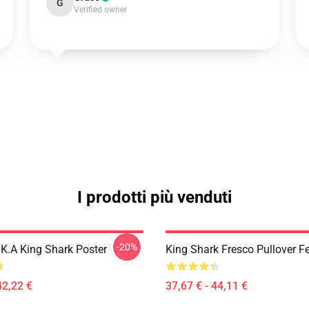
G
Verified owner
I prodotti più venduti
-20%
K.A King Shark Poster
King Shark Fresco Pullover F
42,22 €
37,67 € - 44,11 €