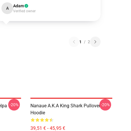
Adam
A
Verified owner
1
/
2
-20%
-20%
elpa
Nanaue A.K.A King Shark Pullover
Hoodie
39,51 € - 45,95 €