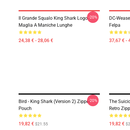
-20%
Il Grande Squalo King Shark Logo
DC-Weasel
Maglia A Maniche Lunghe
Felpa
24,38 € - 28,06 €
37,67 € - 
-20%
Bird - King Shark (Version 2) Zipper
The Suici
Pouch
Retro Zip
19,82 €
19,82 €
$21.55
$2