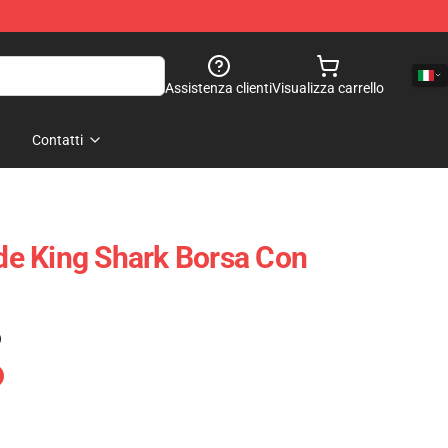
Assistenza clienti
Visualizza carrello
Contatti
nde King Shark Borsa Con
)