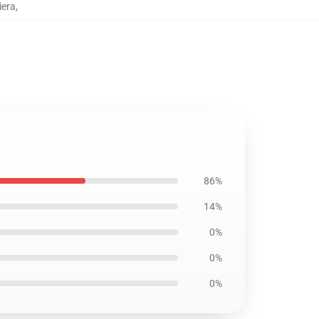
iera
,
86%
14%
0%
0%
0%