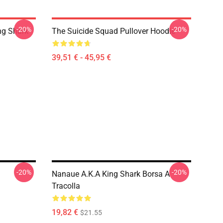
-20%
-20%
ng Shark
The Suicide Squad Pullover Hoodie
39,51 € - 45,95 €
-20%
-20%
Nanaue A.K.A King Shark Borsa A
Tracolla
19,82 €
$21.55