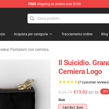
FREE
shipping on orders over $100
sekai Merchandise Shop
zio
Acquista per categoria
Tracciamento ordine
Blog
sekai Pantaloni con cerniera
Il Suicidio. Gra
Cerniera Logo
(7 customer reviews
€24.78
€19.83
-20%
$21.55
Size
14x18x1.5cm