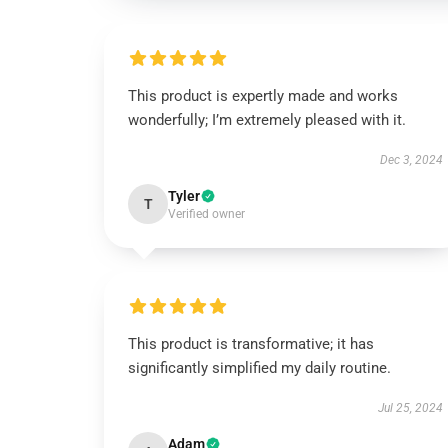
This product is expertly made and works
wonderfully; I’m extremely pleased with it.
Dec 3, 2024
Tyler
T
Verified owner
This product is transformative; it has
significantly simplified my daily routine.
Jul 25, 2024
Adam