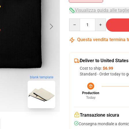
Visualizza guida alle tagli
Quantity
Questa vendita termina 
Deliver to United States
Cost to ship:
$6.99
Standard - Order today to g
blank template
Production
Today
Transazione sicura
Consegna mondiale a domici