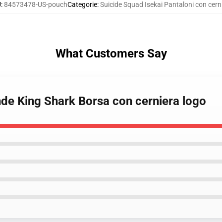
U
:
84573478-US-pouch
Categorie
:
Suicide Squad Isekai Pantaloni con cern
What Customers Say
ande King Shark Borsa con cerniera logo