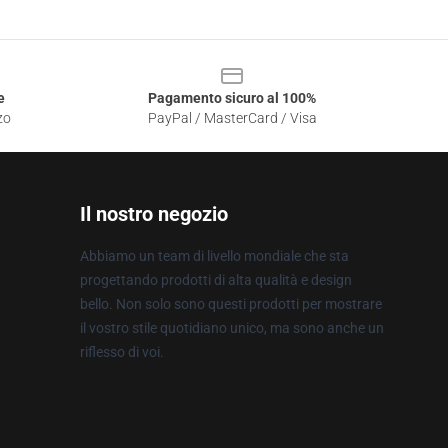
e
Pagamento sicuro al 100%
zo
PayPal / MasterCard / Visa
Il nostro negozio
Abbiamo un team di livello mondiale che sta
progettando prodotti di alta qualità e design
bello. Non solo sono questi prodotti per mostrare
il vostro stile quotidiano unico, ma sono anche un
riflesso di voi.