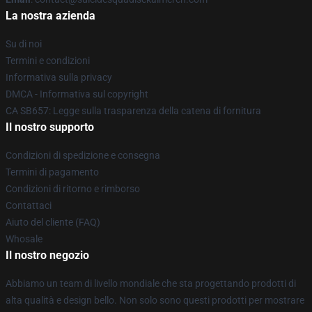
La nostra azienda
Su di noi
Termini e condizioni
Informativa sulla privacy
DMCA - Informativa sul copyright
CA SB657: Legge sulla trasparenza della catena di fornitura
Il nostro supporto
Condizioni di spedizione e consegna
Termini di pagamento
Condizioni di ritorno e rimborso
Contattaci
Aiuto del cliente (FAQ)
Whosale
Il nostro negozio
Abbiamo un team di livello mondiale che sta progettando prodotti di
alta qualità e design bello. Non solo sono questi prodotti per mostrare