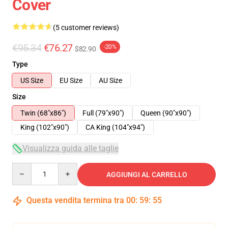
Cover
(5 customer reviews)
€95.34
€76.27
-20%
$82.90
Type
US Size
EU Size
AU Size
Size
Twin (68"x86")
Full (79"x90")
Queen (90"x90")
King (102"x90")
CA King (104"x94")
Visualizza guida alle taglie
Quantity
AGGIUNGI AL CARRELLO
Questa vendita termina tra
00
:
59
:
54