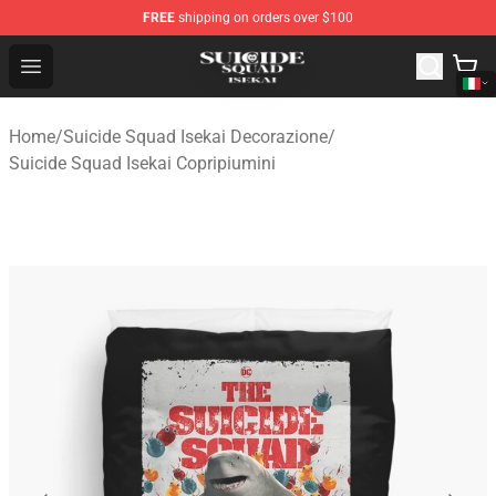
FREE
shipping on orders over $100
Suicide Squad Isekai Store - Official Suicide Squad Isek
Open menu
Home
/
Suicide Squad Isekai Decorazione
/
Suicide Squad Isekai Copripiumini