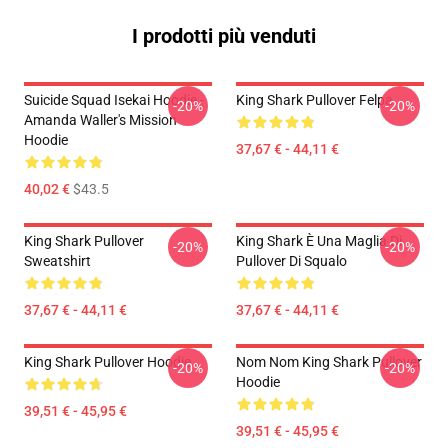
I prodotti più venduti
Suicide Squad Isekai Hoodie -
King Shark Pullover Felpa
-20%
-20%
Amanda Waller's Mission
Hoodie
37,67 € - 44,11 €
40,02 €
$43.5
King Shark Pullover
King Shark È Una Maglia Di
-20%
-20%
Sweatshirt
Pullover Di Squalo
37,67 € - 44,11 €
37,67 € - 44,11 €
King Shark Pullover Hoodie
Nom Nom King Shark Pullover
-20%
-20%
Hoodie
39,51 € - 45,95 €
39,51 € - 45,95 €