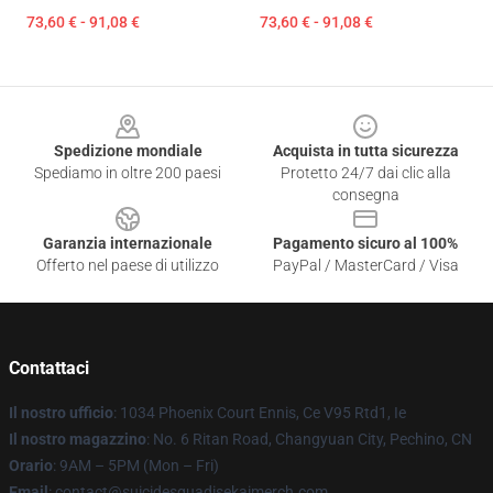
73,60 € - 91,08 €
73,60 € - 91,08 €
Footer
Spedizione mondiale
Acquista in tutta sicurezza
Spediamo in oltre 200 paesi
Protetto 24/7 dai clic alla
consegna
Garanzia internazionale
Pagamento sicuro al 100%
Offerto nel paese di utilizzo
PayPal / MasterCard / Visa
Contattaci
Il nostro ufficio
: 1034 Phoenix Court Ennis, Ce V95 Rtd1, Ie
Il nostro magazzino
: No. 6 Ritan Road, Changyuan City, Pechino, CN
Orario
: 9AM – 5PM (Mon – Fri)
Email
: contact@suicidesquadisekaimerch.com