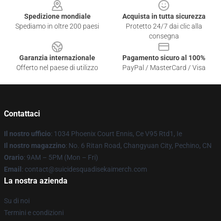
Spedizione mondiale
Acquista in tutta sicurezza
Spediamo in oltre 200 paesi
Protetto 24/7 dai clic alla
consegna
Garanzia internazionale
Pagamento sicuro al 100%
Offerto nel paese di utilizzo
PayPal / MasterCard / Visa
Contattaci
Il nostro ufficio
: 1034 Phoenix Court Ennis, Ce V95 Rtd1, Ie
Il nostro magazzino
: No. 6 Ritan Road, Changyuan City, Pechino, CN
Orario
: 9AM – 5PM (Mon – Fri)
Email
: contact@suicidesquadisekaimerch.com
La nostra azienda
Su di noi
Termini e condizioni