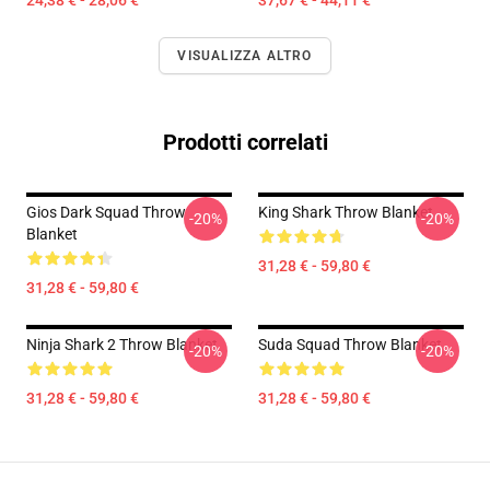
24,38 € - 28,06 €
37,67 € - 44,11 €
VISUALIZZA ALTRO
Prodotti correlati
Gios Dark Squad Throw
King Shark Throw Blanket
-20%
-20%
Blanket
31,28 € - 59,80 €
31,28 € - 59,80 €
Ninja Shark 2 Throw Blanket
Suda Squad Throw Blanket
-20%
-20%
31,28 € - 59,80 €
31,28 € - 59,80 €
Footer