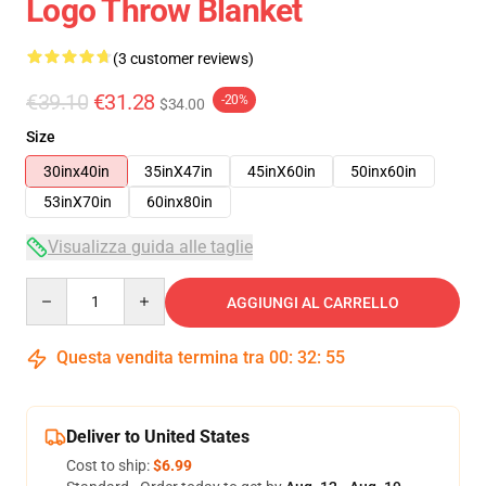
Logo Throw Blanket
(3 customer reviews)
€39.10
€31.28
-20%
$34.00
Size
30inx40in
35inX47in
45inX60in
50inx60in
53inX70in
60inx80in
Visualizza guida alle taglie
Quantity
AGGIUNGI AL CARRELLO
Questa vendita termina tra
00
:
32
:
54
Deliver to United States
Cost to ship:
$6.99