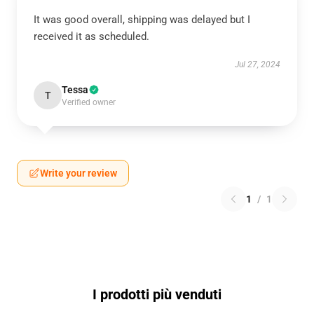
It was good overall, shipping was delayed but I
received it as scheduled.
Jul 27, 2024
Tessa
T
Verified owner
Write your review
1
/
1
I prodotti più venduti