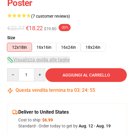
Poster
(7 customer reviews)
€22.77
€18.22
-20%
$19.80
Size
12x18in
16x16in
16x24in
18x24in
Visualizza guida alle taglie
Quantity
AGGIUNGI AL CARRELLO
Questa vendita termina tra
03
:
24
:
54
Deliver to United States
Cost to ship:
$6.99
Standard - Order today to get by
Aug. 12 - Aug. 19