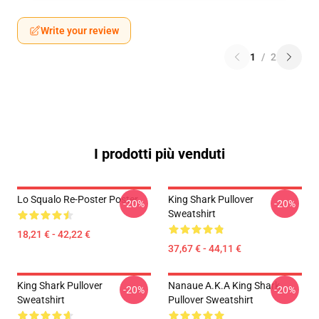
Write your review
1
/
2
I prodotti più venduti
Lo Squalo Re-Poster Poster
King Shark Pullover
-20%
-20%
Sweatshirt
18,21 € - 42,22 €
37,67 € - 44,11 €
King Shark Pullover
Nanaue A.K.A King Shark
-20%
-20%
Sweatshirt
Pullover Sweatshirt