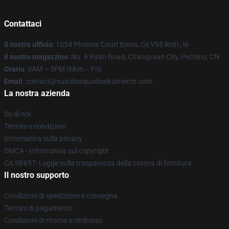
Contattaci
Il nostro ufficio
: 1034 Phoenix Court Ennis, Ce V95 Rtd1, Ie
Il nostro magazzino
: No. 6 Ritan Road, Changyuan City, Pechino, CN
Orario
: 9AM – 5PM (Mon – Fri)
Email
: contact@suicidesquadisekaimerch.com
La nostra azienda
Su di noi
Termini e condizioni
Informativa sulla privacy
DMCA - Informativa sul copyright
CA SB657: Legge sulla trasparenza della catena di fornitura
Il nostro supporto
Condizioni di spedizione e consegna
Termini di pagamento
Condizioni di ritorno e rimborso