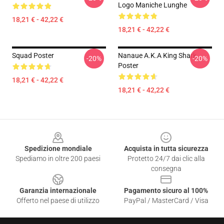
Logo Maniche Lunghe
18,21 € - 42,22 €
18,21 € - 42,22 €
Squad Poster
Nanaue A.K.A King Shark
-20%
-20%
Poster
18,21 € - 42,22 €
18,21 € - 42,22 €
Footer
Spedizione mondiale
Acquista in tutta sicurezza
Spediamo in oltre 200 paesi
Protetto 24/7 dai clic alla
consegna
Garanzia internazionale
Pagamento sicuro al 100%
Offerto nel paese di utilizzo
PayPal / MasterCard / Visa