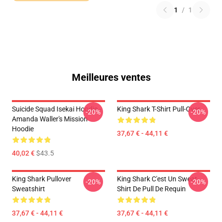
1
/
1
Meilleures ventes
Suicide Squad Isekai Hoodie -
King Shark T-Shirt Pull-Over
-20%
-20%
Amanda Waller's Mission
Hoodie
37,67 € - 44,11 €
40,02 €
$43.5
King Shark Pullover
King Shark C'est Un Sweat-
-20%
-20%
Sweatshirt
Shirt De Pull De Requin
37,67 € - 44,11 €
37,67 € - 44,11 €