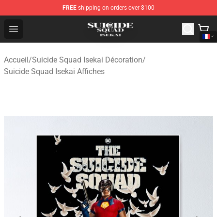
FREE
shipping on orders over $100
Suicide Squad Isekai Store - Official Suicide Squad Isek
Open menu
Accueil
/
Suicide Squad Isekai Décoration
/
Suicide Squad Isekai Affiches