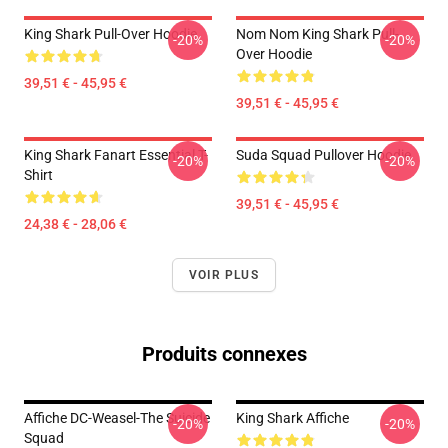
King Shark Pull-Over Hoodie
Nom Nom King Shark Pull-
-20%
-20%
Over Hoodie
39,51 € - 45,95 €
39,51 € - 45,95 €
King Shark Fanart Essential T-
Suda Squad Pullover Hoodie
-20%
-20%
Shirt
39,51 € - 45,95 €
24,38 € - 28,06 €
VOIR PLUS
Produits connexes
Affiche DC-Weasel-The Suicide
King Shark Affiche
-20%
-20%
Squad