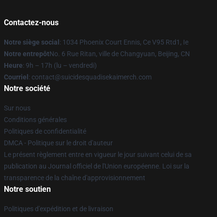
Contactez-nous
Notre siège social
: 1034 Phoenix Court Ennis, Ce V95 Rtd1, Ie
Notre entrepôt
No. 6 Rue Ritan, ville de Changyuan, Beijing, CN
Heure
: 9h – 17h (lu – vendredi)
Courriel
: contact@suicidesquadisekaimerch.com
Notre société
Sur nous
Conditions générales
Politiques de confidentialité
DMCA - Politique sur le droit d'auteur
Le présent règlement entre en vigueur le jour suivant celui de sa
publication au Journal officiel de l'Union européenne. Loi sur la
transparence de la chaîne d'approvisionnement
Notre soutien
Politiques d'expédition et de livraison