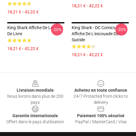
18,21 € - 42,22 €
18,21 € - 42,22 €
King Shark Affiche De Lecture
King Shark - DC Comics -
-20%
-20%
De Livre
Affiche De L'escouade Du
Suicide
18,21 € - 42,22 €
18,21 € - 42,22 €
Footer
Livraison mondiale
Achetez en toute confiance
Nous livrons dans plus de 200
24/7 Protected from clicks to
pays
delivery
Garantie internationale
Paiement 100% sécurisé
Offert dans le pays d'utilisation
PayPal / MasterCard / Visa