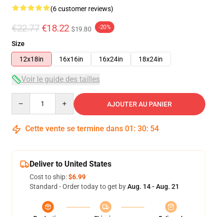
(6 customer reviews)
€22.77
€18.22
-20%
$19.80
Size
12x18in
16x16in
16x24in
18x24in
Voir le guide des tailles
Quantity
AJOUTER AU PANIER
Cette vente se termine dans
01
:
30
:
54
Deliver to United States
Cost to ship:
$6.99
Standard - Order today to get by
Aug. 14 - Aug. 21