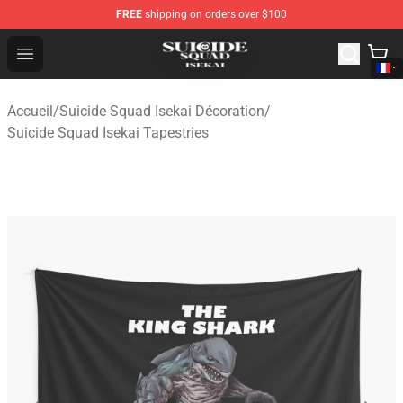
FREE
shipping on orders over $100
Suicide Squad Isekai Store - Official Suicide Squad Isek
Open menu
Accueil
/
Suicide Squad Isekai Décoration
/
Suicide Squad Isekai Tapestries