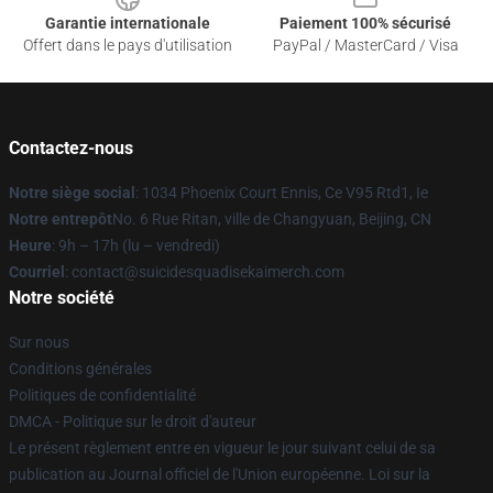
Garantie internationale
Paiement 100% sécurisé
Offert dans le pays d'utilisation
PayPal / MasterCard / Visa
Contactez-nous
Notre siège social
: 1034 Phoenix Court Ennis, Ce V95 Rtd1, Ie
Notre entrepôt
No. 6 Rue Ritan, ville de Changyuan, Beijing, CN
Heure
: 9h – 17h (lu – vendredi)
Courriel
: contact@suicidesquadisekaimerch.com
Notre société
Sur nous
Conditions générales
Politiques de confidentialité
DMCA - Politique sur le droit d'auteur
Le présent règlement entre en vigueur le jour suivant celui de sa
publication au Journal officiel de l'Union européenne. Loi sur la