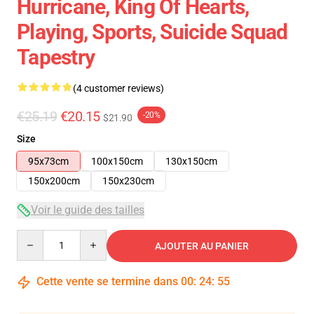
Hurricane, King Of Hearts,
Playing, Sports, Suicide Squad
Tapestry
(4 customer reviews)
€25.19
€20.15
-20%
$21.90
Size
95x73cm
100x150cm
130x150cm
150x200cm
150x230cm
Voir le guide des tailles
Quantity
AJOUTER AU PANIER
Cette vente se termine dans
00
:
24
:
54