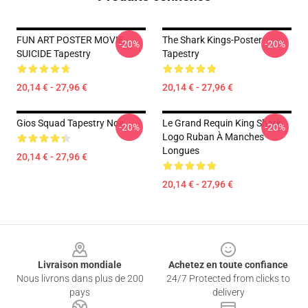
FUN ART POSTER MOVIE
The Shark Kings-Poster
-20%
-20%
SUICIDE Tapestry
Tapestry
20,14 € - 27,96 €
20,14 € - 27,96 €
Gios Squad Tapestry Noir
Le Grand Requin King Shark
-20%
-20%
Logo Ruban À Manches
Longues
20,14 € - 27,96 €
20,14 € - 27,96 €
Footer
Livraison mondiale
Achetez en toute confiance
Nous livrons dans plus de 200
24/7 Protected from clicks to
pays
delivery