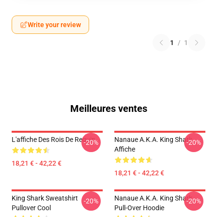
Write your review
1
/
1
Meilleures ventes
L'affiche Des Rois De Requin
Nanaue A.K.A. King Shark
-20%
-20%
Affiche
18,21 € - 42,22 €
18,21 € - 42,22 €
King Shark Sweatshirt
Nanaue A.K.A. King Shark
-20%
-20%
Pullover Cool
Pull-Over Hoodie