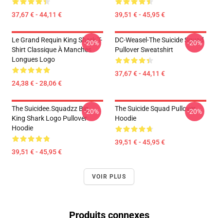
37,67 € - 44,11 €
39,51 € - 45,95 €
Le Grand Requin King Shark T-
DC-Weasel-The Suicide Squad
-20%
-20%
Shirt Classique À Manches
Pullover Sweatshirt
Longues Logo
37,67 € - 44,11 €
24,38 € - 28,06 €
The Suicidee.Squadzz Big
The Suicide Squad Pullover
-20%
-20%
King Shark Logo Pullover
Hoodie
Hoodie
39,51 € - 45,95 €
39,51 € - 45,95 €
VOIR PLUS
Produits connexes