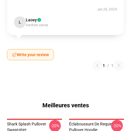
Jun 26, 2024
Lacey
L
Verified owner
Write your review
1
/
1
Meilleures ventes
Shark Splash Pullover
Éclaboussure De Requin
-20%
-20%
Sweatshirt
Pullover Hoodie