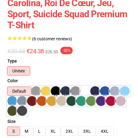
Carolina, Roi De Cœur, Jeu,
Sport, Suicide Squad Premium
T-Shirt
(6 customer reviews)
€30.48
€24.38
-20%
$26.50
Type
Unisex
Color
Default
Size
S
M
L
XL
2XL
3XL
4XL