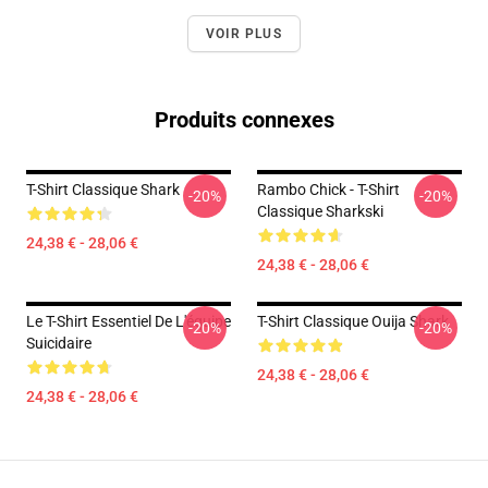
VOIR PLUS
Produits connexes
T-Shirt Classique Shark
Rambo Chick - T-Shirt
-20%
-20%
Classique Sharkski
24,38 € - 28,06 €
24,38 € - 28,06 €
Le T-Shirt Essentiel De L'équipe
T-Shirt Classique Ouija Shark
-20%
-20%
Suicidaire
24,38 € - 28,06 €
24,38 € - 28,06 €
Footer