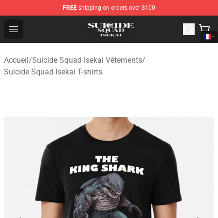
FREE
shipping on orders over $100
Suicide Squad Isekai Store - Official Suicide Squad Isek
Open menu
Accueil
/
Suicide Squad Isekai Vêtements
/
Suicide Squad Isekai T-shirts