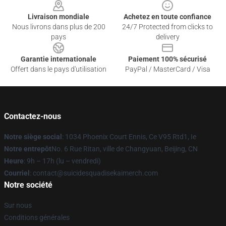
Livraison mondiale
Achetez en toute confiance
Nous livrons dans plus de 200
24/7 Protected from clicks to
pays
delivery
Garantie internationale
Paiement 100% sécurisé
Offert dans le pays d'utilisation
PayPal / MasterCard / Visa
Contactez-nous
Notre siège social
: 1034 Phoenix Court Ennis, Ce V95 Rtd1, Ie
Notre entrepôt
No. 6 Rue Ritan, ville de Changyuan, Beijing, CN
Heure
: 9h – 17h (lu – vendredi)
Courriel
: contact@suicidesquadisekaimerch.com
Notre société
Sur nous
Conditions générales