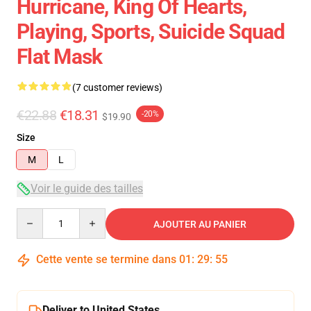
Hurricane, King Of Hearts,
Playing, Sports, Suicide Squad
Flat Mask
(7 customer reviews)
€22.88
€18.31
-20%
$19.90
Size
M
L
Voir le guide des tailles
Quantity
AJOUTER AU PANIER
Cette vente se termine dans
01
:
29
:
54
Deliver to United States