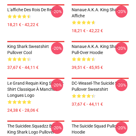
L'affiche Des Rois De Requin
Nanaue A.K.A. King Shark
-20%
-20%
Affiche
18,21 € - 42,22 €
18,21 € - 42,22 €
King Shark Sweatshirt
Nanaue A.K.A. King Shark
-20%
-20%
Pullover Cool
Pull-Over Hoodie
37,67 € - 44,11 €
39,51 € - 45,95 €
Le Grand Requin King Shark T-
DC-Weasel-The Suicide Squad
-20%
-20%
Shirt Classique À Manches
Pullover Sweatshirt
Longues Logo
37,67 € - 44,11 €
24,38 € - 28,06 €
The Suicidee.Squadzz Big
The Suicide Squad Pullover
-20%
-20%
King Shark Logo Pullover
Hoodie