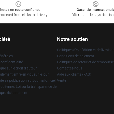
hetez en toute confiance
Garantie international
otected from clicks to delivery
Offert dans le pays d'utilisa
ciété
Notre soutien
Politiques d'expédition et de livraiso
énérales
Conditions de paiement
 confidentialité
Politiques de retour et de rembours
que sur le droit d'auteur
Contactez-nous
glement entre en vigueur le jour
Aide aux clients (FAQ)
 de sa publication au Journal officiel
Vente
uropéenne. Loi sur la transparence de
approvisionnement