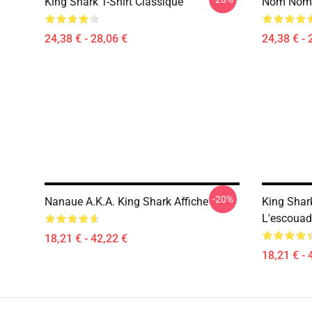
King Shark T-Shirt Classique
Nom Nom K
24,38 € - 28,06 €
24,38 € - 
-20%
Nanaue A.K.A. King Shark Affiche
King Shark
L'escouad
18,21 € - 42,22 €
18,21 € - 
Footer