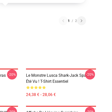
1
/
2
-20%
-20%
Gras
Le Monstre Lusca Shark-Jack Spade A
Été Vu ! T-Shirt Essentiel
24,38 € - 28,06 €
-20%
-20%