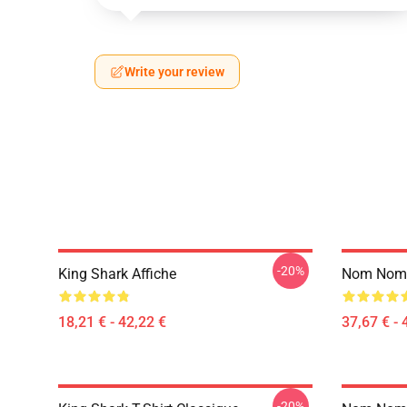
Write your review
-20%
King Shark Affiche
Nom Nom K
18,21 € - 42,22 €
37,67 € - 
-20%