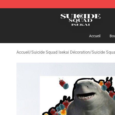
Suicide Squad Isekai Store - Official Suicide Squad I
Accueil
Bou
Accueil
/
Suicide Squad Isekai Décoration
/
Suicide Squa