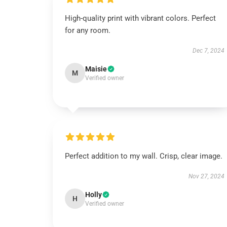
High-quality print with vibrant colors. Perfect
for any room.
Dec 7, 2024
Maisie
M
Verified owner
Perfect addition to my wall. Crisp, clear image.
Nov 27, 2024
Holly
H
Verified owner