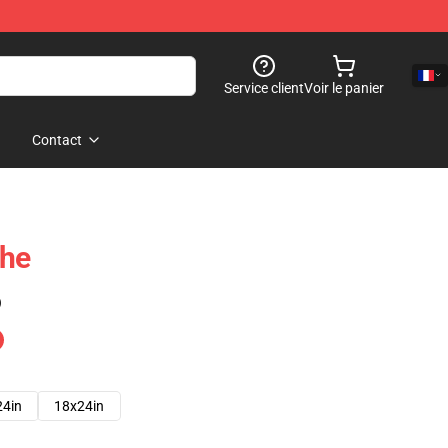
Service client
Voir le panier
Contact
che
)
24in
18x24in