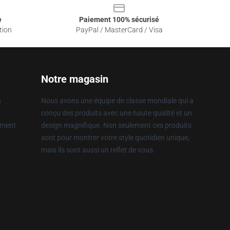
e
Paiement 100% sécurisé
tion
PayPal / MasterCard / Visa
Notre magasin
n
Nous avons une équipe de classe mondiale qui a
conçu des produits avec une haute qualité et un
ement
design magnifique. Non seulement ces produits
sont pour montrer votre style quotidien unique,
mais ils sont aussi un reflet de vous.