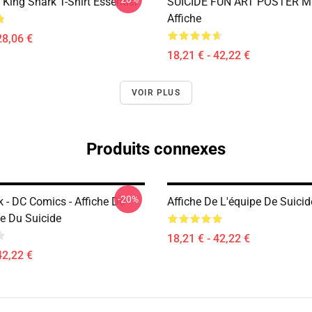
ing Shark T-Shirt Essentiel
SUICIDE FUN ART POSTER M
Affiche
28,06 €
18,21 € - 42,22 €
VOIR PLUS
Produits connexes
-20%
 - DC Comics - Affiche De
Affiche De L'équipe De Suicid
e Du Suicide
18,21 € - 42,22 €
42,22 €