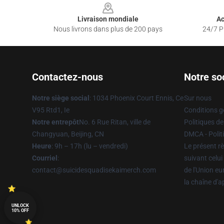
Livraison mondiale
Ac
Nous livrons dans plus de 200 pays
24/7 Pr
Contactez-nous
Notre so
Notre siège social
: 1034 Phoenix Court Ennis, Ce
Sur nous
V95 Rtd1, Ie
Conditions g
Notre entrepôt
No. 6 Rue Ritan, ville de
Politiques de
Changyuan, Beijing, CN
DMCA - Politi
Heure
: 9h – 17h (lu – vendredi)
Le présent rè
Courriel
:
suivant celui
contact@suicidesquadisekaimerch.com
de l'Union e
la chaîne d'
UNLOCK
10% OFF