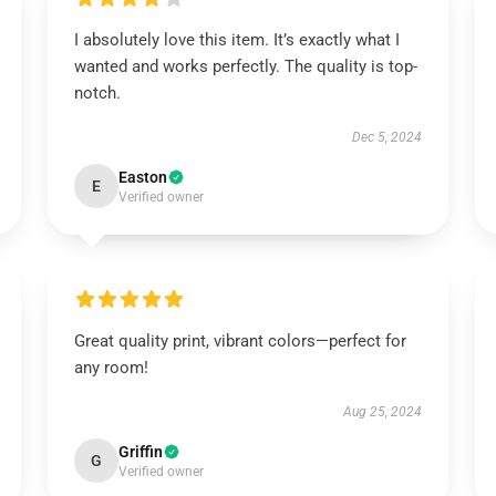
I absolutely love this item. It’s exactly what I
wanted and works perfectly. The quality is top-
notch.
Dec 5, 2024
Easton
E
Verified owner
Great quality print, vibrant colors—perfect for
any room!
Aug 25, 2024
Griffin
G
Verified owner