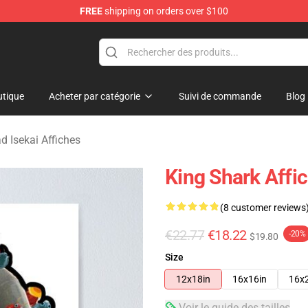
FREE
shipping on orders over $100
sekai Merchandise Shop
tique
Acheter par catégorie
Suivi de commande
Blog
d Isekai Affiches
King Shark Affi
(8 customer reviews
€22.77
€18.22
-20%
$19.80
Size
12x18in
16x16in
16x
Voir le guide des tailles