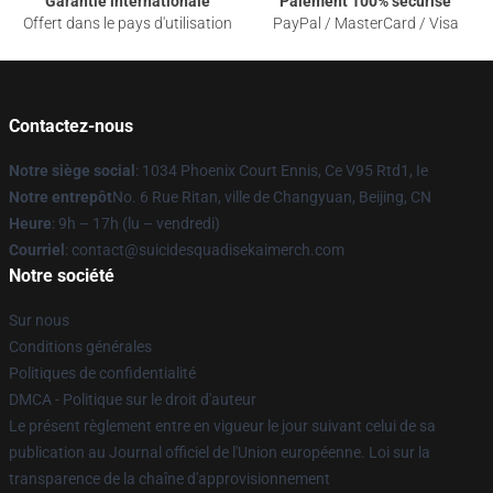
Garantie internationale
Paiement 100% sécurisé
Offert dans le pays d'utilisation
PayPal / MasterCard / Visa
Contactez-nous
Notre siège social
: 1034 Phoenix Court Ennis, Ce V95 Rtd1, Ie
Notre entrepôt
No. 6 Rue Ritan, ville de Changyuan, Beijing, CN
Heure
: 9h – 17h (lu – vendredi)
Courriel
: contact@suicidesquadisekaimerch.com
Notre société
Sur nous
Conditions générales
Politiques de confidentialité
DMCA - Politique sur le droit d'auteur
Le présent règlement entre en vigueur le jour suivant celui de sa
publication au Journal officiel de l'Union européenne. Loi sur la
transparence de la chaîne d'approvisionnement