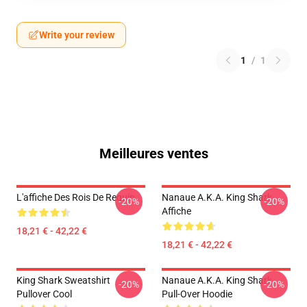
Write your review
1
/
1
Meilleures ventes
L'affiche Des Rois De Requin
Nanaue A.K.A. King Shark
-20%
-20%
Affiche
18,21 € - 42,22 €
18,21 € - 42,22 €
King Shark Sweatshirt
Nanaue A.K.A. King Shark
-20%
-20%
Pullover Cool
Pull-Over Hoodie