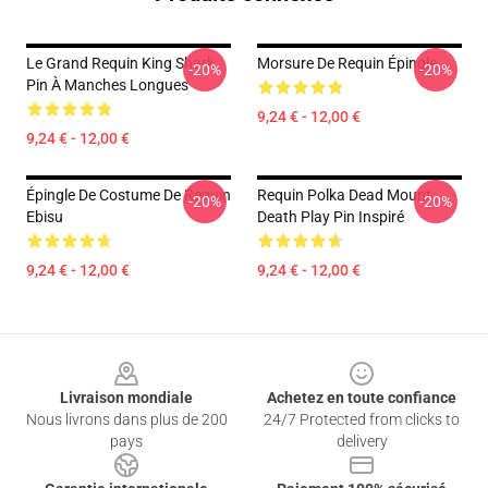
Le Grand Requin King Shark
Morsure De Requin Épingle
-20%
-20%
Pin À Manches Longues
9,24 € - 12,00 €
9,24 € - 12,00 €
Épingle De Costume De Requin
Requin Polka Dead Mount
-20%
-20%
Ebisu
Death Play Pin Inspiré
9,24 € - 12,00 €
9,24 € - 12,00 €
Footer
Livraison mondiale
Achetez en toute confiance
Nous livrons dans plus de 200
24/7 Protected from clicks to
pays
delivery