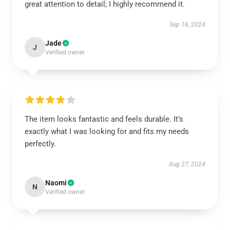
great attention to detail; I highly recommend it.
Sep 16, 2024
Jade
J
Verified owner
The item looks fantastic and feels durable. It’s
exactly what I was looking for and fits my needs
perfectly.
Aug 27, 2024
Naomi
N
Verified owner