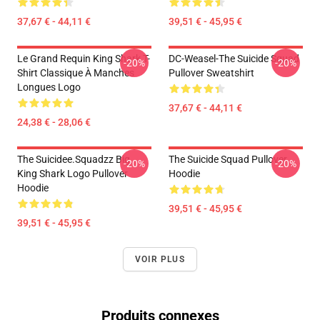
37,67 € - 44,11 €
39,51 € - 45,95 €
Le Grand Requin King Shark T-
DC-Weasel-The Suicide Squad
-20%
-20%
Shirt Classique À Manches
Pullover Sweatshirt
Longues Logo
37,67 € - 44,11 €
24,38 € - 28,06 €
The Suicidee.Squadzz Big
The Suicide Squad Pullover
-20%
-20%
King Shark Logo Pullover
Hoodie
Hoodie
39,51 € - 45,95 €
39,51 € - 45,95 €
VOIR PLUS
Produits connexes