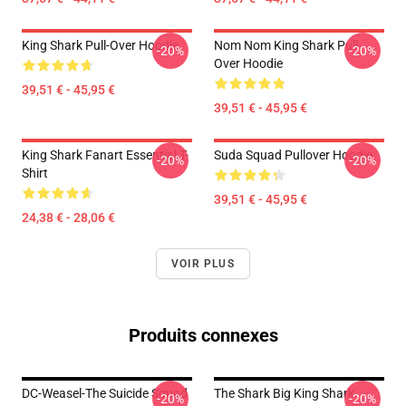
King Shark Pull-Over Hoodie
Nom Nom King Shark Pull-
-20%
-20%
Over Hoodie
39,51 € - 45,95 €
39,51 € - 45,95 €
King Shark Fanart Essential T-
Suda Squad Pullover Hoodie
-20%
-20%
Shirt
39,51 € - 45,95 €
24,38 € - 28,06 €
VOIR PLUS
Produits connexes
DC-Weasel-The Suicide Squad
The Shark Big King Shark
-20%
-20%