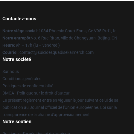
Contactez-nous
Notre siège social
: 1034 Phoenix Court Ennis, Ce V95 Rtd1, Ie
Notre entrepôt
No. 6 Rue Ritan, ville de Changyuan, Beijing, CN
Heure
: 9h – 17h (lu – vendredi)
Courriel
: contact@suicidesquadisekaimerch.com
Notre société
Sur nous
Conditions générales
Politiques de confidentialité
DMCA - Politique sur le droit d'auteur
Le présent règlement entre en vigueur le jour suivant celui de sa
publication au Journal officiel de l'Union européenne. Loi sur la
transparence de la chaîne d'approvisionnement
Notre soutien
Politiques d'expédition et de livraison