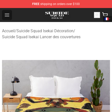
FREE
shipping on orders over $100
Suicide Squad Isekai Store - Official Suicide Squad Isek
Open menu
Accueil
/
Suicide Squad Isekai Décoration
/
Suicide Squad Isekai Lancer des couvertures