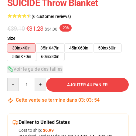
SUICIDE Throw Blanket
(6 customer reviews)
€39.10
€31.28
-20%
$34.00
Size
30inx40in
35inX47in
45inX60in
50inx60in
53inX70in
60inx80in
Voir le guide des tailles
Quantity
AJOUTER AU PANIER
Cette vente se termine dans
03
:
03
:
53
Deliver to United States
Cost to ship:
$6.99