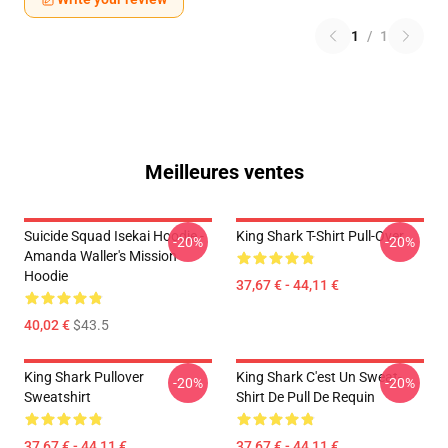
1
/
1
Meilleures ventes
Suicide Squad Isekai Hoodie -
King Shark T-Shirt Pull-Over
-20%
-20%
Amanda Waller's Mission
Hoodie
37,67 € - 44,11 €
40,02 €
$43.5
King Shark Pullover
King Shark C'est Un Sweat-
-20%
-20%
Sweatshirt
Shirt De Pull De Requin
37,67 € - 44,11 €
37,67 € - 44,11 €