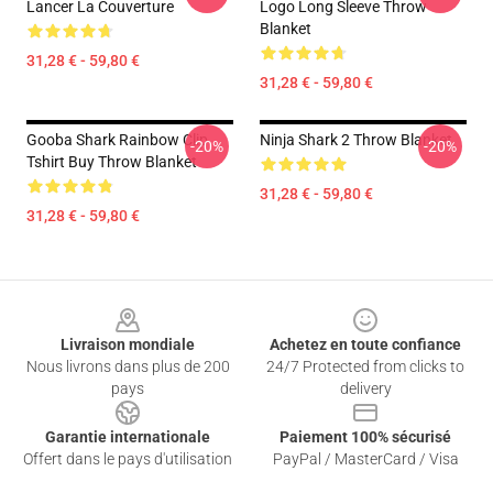
Lancer La Couverture
Logo Long Sleeve Throw
Blanket
31,28 € - 59,80 €
31,28 € - 59,80 €
Gooba Shark Rainbow Clip
Ninja Shark 2 Throw Blanket
-20%
-20%
Tshirt Buy Throw Blanket
31,28 € - 59,80 €
31,28 € - 59,80 €
Footer
Livraison mondiale
Achetez en toute confiance
Nous livrons dans plus de 200
24/7 Protected from clicks to
pays
delivery
Garantie internationale
Paiement 100% sécurisé
Offert dans le pays d'utilisation
PayPal / MasterCard / Visa